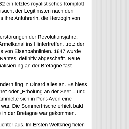
2 ein letztes royalistisches Komplott
nsucht der Legitimsten nach den
ls ihre Anführerin, die Herzogin von
Zerstörungen der Revolutionsjahre.
melkanal ins Hintertreffen, trotz der
s von Eisenbahnlinien. 1847 wurde
antes, definitiv abgeschafft. Neue
rialisierung an der Bretagne fast
dern fing in Dinard alles an. Es hiess
he“ oder „Erholung an der See“ – und
sammelte sich in Pont-Aven eine
 war. Die Sommerfrische erhielt bald
ge in der Bretagne war gekommen.
chter aus. lm Ersten Weltkrieg fielen