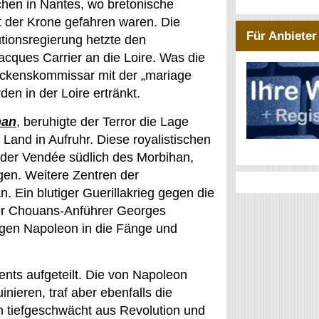
chen in Nantes, wo bretonische
t der Krone gefahren waren. Die
Für Anbieter
tionsregierung hetzte den
acques Carrier an die Loire. Was die
hreckenskommissar mit der „mariage
en in der Loire ertränkt.
han
, beruhigte der Terror die Lage
and in Aufruhr. Diese royalistischen
 der Vendée südlich des Morbihan,
gen. Weitere Zentren der
. Ein blutiger Guerillakrieg gegen die
der Chouans-Anführer Georges
gen Napoleon in die Fänge und
nts aufgeteilt. Die von Napoleon
nieren, traf aber ebenfalls die
m tiefgeschwächt aus Revolution und