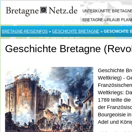
UNTERKÜNFTE BRETAGN
BRETAGNE-URLAUB PLAN
BRETAGNE-REISEINFOS
»
GESCHICHTE BRETAGNE
»
GESCHICHTE B
Geschichte Bretagne (Revolu
Geschichte Bre
Weltkrieg) - 
Französischen
Weltkriegs: Da
1789 teilte di
der Französisc
Bourgeoisie i
Adel und Köni