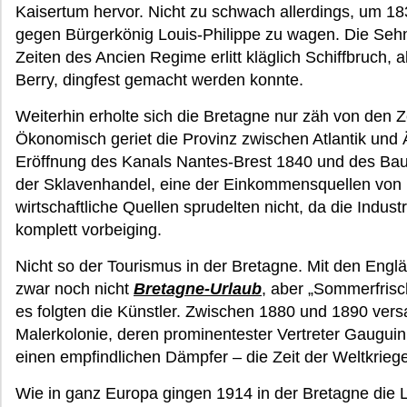
Kaisertum hervor. Nicht zu schwach allerdings, um 183
gegen Bürgerkönig Louis-Philippe zu wagen. Die Seh
Zeiten des Ancien Regime erlitt kläglich Schiffbruch, a
Berry, dingfest gemacht werden konnte.
Weiterhin erholte sich die Bretagne nur zäh von den 
Ökonomisch geriet die Provinz zwischen Atlantik und Är
Eröffnung des Kanals Nantes-Brest 1840 und des Bau
der Sklavenhandel, eine der Einkommensquellen von N
wirtschaftliche Quellen sprudelten nicht, da die Indust
komplett vorbeiging.
Nicht so der Tourismus in der Bretagne. Mit den Englän
zwar noch nicht
Bretagne-Urlaub
, aber „Sommerfrisc
es folgten die Künstler. Zwischen 1880 und 1890 ver
Malerkolonie, deren prominentester Vertreter Gauguin
einen empfindlichen Dämpfer – die Zeit der Weltkrie
Wie in ganz Europa gingen 1914 in der Bretagne die Li