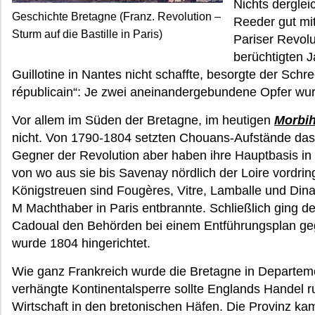
Nichts derglei
Geschichte Bretagne (Franz. Revolution –
Reeder gut mi
Sturm auf die Bastille in Paris)
Pariser Revolu
berüchtigten J
Guillotine in Nantes nicht schaffte, besorgte der Sc
républicain“: Je zwei aneinandergebundene Opfer wurd
Vor allem im Süden der Bretagne, im heutigen
Morbi
nicht. Von 1790-1804 setzten Chouans-Aufstände das L
Gegner der Revolution aber haben ihre Hauptbasis in
von wo aus sie bis Savenay nördlich der Loire vordrin
Königstreuen sind Fougères, Vitre, Lamballe und Dinan
M Machthaber in Paris entbrannte. Schließlich ging 
Cadoual den Behörden bei einem Entführungsplan ge
wurde 1804 hingerichtet.
Wie ganz Frankreich wurde die Bretagne in Departeme
verhängte Kontinentalsperre sollte Englands Handel rui
Wirtschaft in den bretonischen Häfen. Die Provinz ka