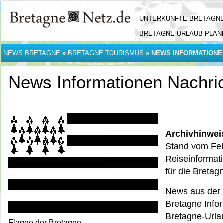
UNTERKÜNFTE BRETAGN
BRETAGNE-URLAUB PLAN
NEWS BRETAGNE
»
BRETAGNE TOURISMUS
»
NEWS INFORMATIONE
News Informationen Nachri
Archivhinwei
Stand vom Feb
Reiseinformat
für die Bretag
News aus der 
Bretagne Infor
Bretagne-Urla
Flagge der Bretagne