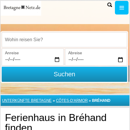
Wohin reisen Sie?
Anreise
Abreise
Suchen
UNTERKÜNFTE BRETAGNE
»
CÔTES-D’ARMOR
»
BRÉHAND
Ferienhaus in Bréhand
finden