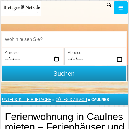
Wohin reisen Sie?
Anreise
Abreise
Suchen
UNTERKÜNFTE BRETAGNE
»
CÔTES-D’ARMOR
»
CAULNES
Ferienwohnung in Caulnes
mieten – Ferienhäuser und