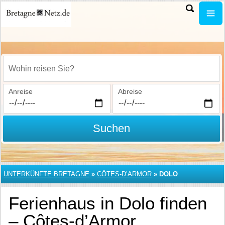
Wohin reisen Sie?
Anreise
Abreise
Suchen
UNTERKÜNFTE BRETAGNE
»
CÔTES-D’ARMOR
»
DOLO
Ferienhaus in Dolo finden
– Côtes-d’Armor