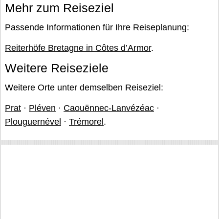
Mehr zum Reiseziel
Passende Informationen für Ihre Reiseplanung:
Reiterhöfe Bretagne in Côtes d’Armor
.
Weitere Reiseziele
Weitere Orte unter demselben Reiseziel:
Prat
·
Pléven
·
Caouënnec-Lanvézéac
·
Plouguernével
·
Trémorel
.