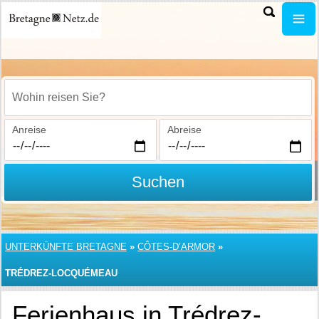
Wohin reisen Sie?
Anreise
Abreise
Suchen
UNTERKÜNFTE BRETAGNE
»
CÔTES-D’ARMOR
»
TRÉDREZ-LOCQUÉMEAU
Ferienhaus in Trédrez-