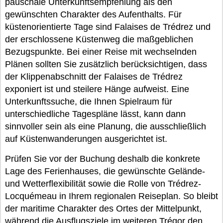
pauschale Unterkunftsempfehlung als den
gewünschten Charakter des Aufenthalts. Für
küstenorientierte Tage sind Falaises de Trédrez und
der erschlossene Küstenweg die maßgeblichen
Bezugspunkte. Bei einer Reise mit wechselnden
Plänen sollten Sie zusätzlich berücksichtigen, dass
der Klippenabschnitt der Falaises de Trédrez
exponiert ist und steilere Hänge aufweist. Eine
Unterkunftssuche, die Ihnen Spielraum für
unterschiedliche Tagespläne lässt, kann dann
sinnvoller sein als eine Planung, die ausschließlich
auf Küstenwanderungen ausgerichtet ist.
Prüfen Sie vor der Buchung deshalb die konkrete
Lage des Ferienhauses, die gewünschte Gelände-
und Wetterflexibilität sowie die Rolle von Trédrez-
Locquémeau in Ihrem regionalen Reiseplan. So bleibt
der maritime Charakter des Ortes der Mittelpunkt,
während die Ausflugsziele im weiteren Trégor den