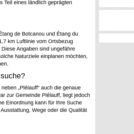
s Teil eines ländlich geprägten
e Étang de Botcanou und Étang du
1,7 km Luftlinie vom Ortsbezug
m. Diese Angaben sind ungefähre
solche Naturziele einplanen möchten,
nen.
tssuche?
 neben „Plélauff“ auch die genaue
r zur Gemeinde Plélauff, liegt jedoch
he Einordnung kann für Ihre Suche
Ausstattung, Wege oder die Qualität