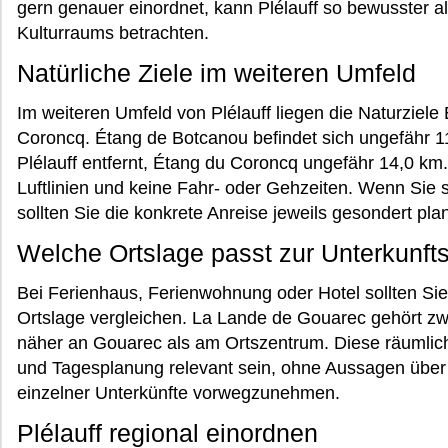
gern genauer einordnet, kann Plélauff so bewusster al
Kulturraums betrachten.
Natürliche Ziele im weiteren Umfeld
Im weiteren Umfeld von Plélauff liegen die Naturziel
Coroncq. Étang de Botcanou befindet sich ungefähr 1
Plélauff entfernt, Étang du Coroncq ungefähr 14,0 k
Luftlinien und keine Fahr- oder Gehzeiten. Wenn Sie 
sollten Sie die konkrete Anreise jeweils gesondert pla
Welche Ortslage passt zur Unterkunf
Bei Ferienhaus, Ferienwohnung oder Hotel sollten Sie
Ortslage vergleichen. La Lande de Gouarec gehört zwa
näher an Gouarec als am Ortszentrum. Diese räumlic
und Tagesplanung relevant sein, ohne Aussagen über 
einzelner Unterkünfte vorwegzunehmen.
Plélauff regional einordnen