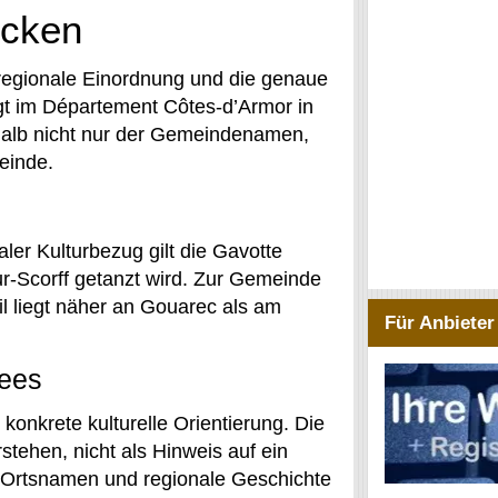
ecken
 regionale Einordnung und die genaue
iegt im Département Côtes-d’Armor in
shalb nicht nur der Gemeindenamen,
einde.
ler Kulturbezug gilt die Gavotte
r-Scorff getanzt wird. Zur Gemeinde
l liegt näher an Gouarec als am
Für Anbieter
hees
konkrete kulturelle Orientierung. Die
rstehen, nicht als Hinweis auf ein
 Ortsnamen und regionale Geschichte