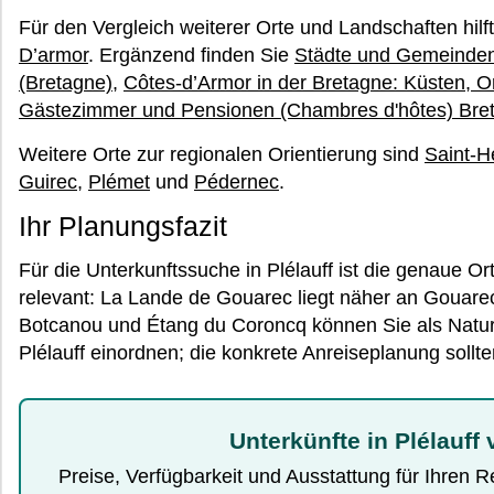
Für den Vergleich weiterer Orte und Landschaften hilf
D’armor
. Ergänzend finden Sie
Städte und Gemeinden
(Bretagne)
,
Côtes-d’Armor in der Bretagne: Küsten, O
Gästezimmer und Pensionen (Chambres d'hôtes) Bre
Weitere Orte zur regionalen Orientierung sind
Saint-H
Guirec
,
Plémet
und
Pédernec
.
Ihr Planungsfazit
Für die Unterkunftssuche in Plélauff ist die genaue O
relevant: La Lande de Gouarec liegt näher an Gouare
Botcanou und Étang du Coroncq können Sie als Natu
Plélauff einordnen; die konkrete Anreiseplanung sollt
Unterkünfte in Plélauff
Preise, Verfügbarkeit und Ausstattung für Ihren 