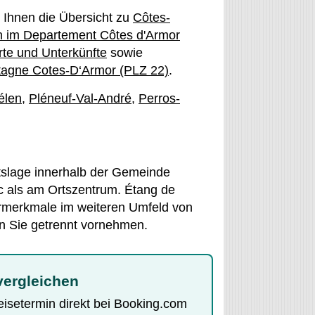
t Ihnen die Übersicht zu
Côtes-
 im Departement Côtes d'Armor
rte und Unterkünfte
sowie
tagne Cotes-D‘Armor (PLZ 22)
.
élen
,
Pléneuf-Val-André
,
Perros-
rtslage innerhalb der Gemeinde
c als am Ortszentrum. Étang de
rmerkmale im weiteren Umfeld von
en Sie getrennt vornehmen.
 vergleichen
Reisetermin direkt bei Booking.com