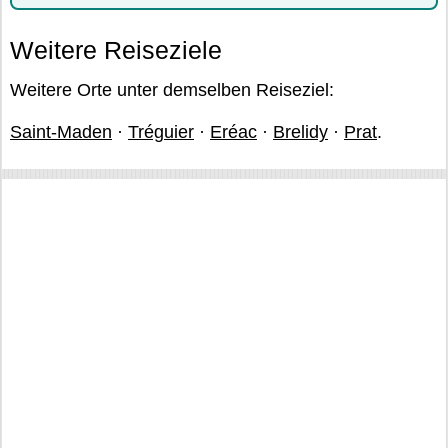
Weitere Reiseziele
Weitere Orte unter demselben Reiseziel:
Saint-Maden
·
Tréguier
·
Eréac
·
Brelidy
·
Prat
.