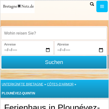
Wohin reisen Sie?
Anreise
Abreise
Suchen
UNTERKÜNFTE BRETAGNE
»
CÔTES-D’ARMOR
»
PLOUNÉVEZ-QUINTIN
Ferienhaus in Plounévez-