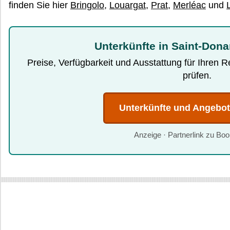
finden Sie hier
Bringolo
,
Louargat
,
Prat
,
Merléac
und
Unterkünfte in Saint-Dona
Preise, Verfügbarkeit und Ausstattung für Ihren 
prüfen.
Unterkünfte und Angebo
Anzeige · Partnerlink zu Bo