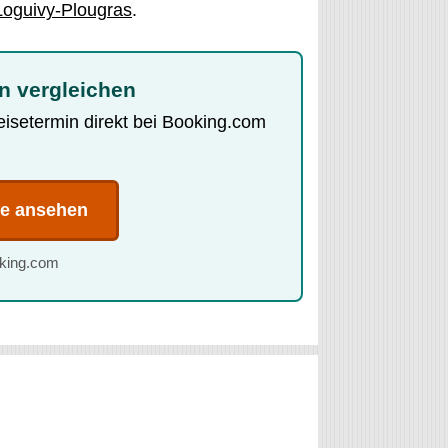
Loguivy-Plougras
.
n vergleichen
Reisetermin direkt bei Booking.com
te ansehen
oking.com