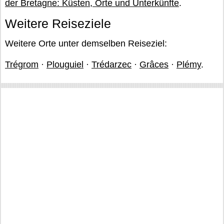
der Bretagne: Küsten, Orte und Unterkünfte
.
Weitere Reiseziele
Weitere Orte unter demselben Reiseziel:
Trégrom
·
Plouguiel
·
Trédarzec
·
Grâces
·
Plémy
.