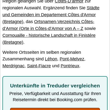
Region gelangen Sie über
Côtes-D’armor
zur
regionalen Auswahl. Ergänzend finden Sie
Städte
und Gemeinden im Departement Côtes d'Armor
(Bretagne)
, das
Ortsnamen-Verzeichnis Côtes-
d’Armor (Orte in Côtes-d’Armor von A – Z
sowie
Cornouaille - historische Landschaft in Finistére
(Bretagne)
.
Weitere Ortsseiten im selben regionalen
Zusammenhang sind
Léhon
,
Pont-Melvez
,
Merdrignac
,
Saint-Fiacre
und
Pontrieux
.
Unterkünfte in Treduder vergleichen
Preise, Verfügbarkeit und Ausstattung für Ihren
Reisetermin direkt bei Booking.com prüfen.