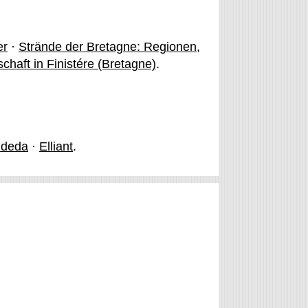
er
·
Strände der Bretagne: Regionen,
schaft in Finistére (Bretagne)
.
ndeda
·
Elliant
.