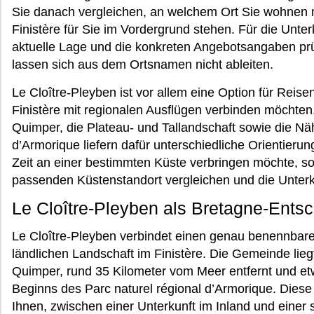
Sie danach vergleichen, an welchem Ort Sie wohnen 
Finistère für Sie im Vordergrund stehen. Für die Unterk
aktuelle Lage und die konkreten Angebotsangaben pr
lassen sich aus dem Ortsnamen nicht ableiten.
Le Cloître-Pleyben ist vor allem eine Option für Reise
Finistère mit regionalen Ausflügen verbinden möchten
Quimper, die Plateau- und Tallandschaft sowie die Nä
d’Armorique liefern dafür unterschiedliche Orientieru
Zeit an einer bestimmten Küste verbringen möchte, so
passenden Küstenstandort vergleichen und die Unter
Le Cloître-Pleyben als Bretagne-Ents
Le Cloître-Pleyben verbindet einen genau benennbaren
ländlichen Landschaft im Finistère. Die Gemeinde lieg
Quimper, rund 35 Kilometer vom Meer entfernt und et
Beginns des Parc naturel régional d’Armorique. Dies
Ihnen, zwischen einer Unterkunft im Inland und einer 