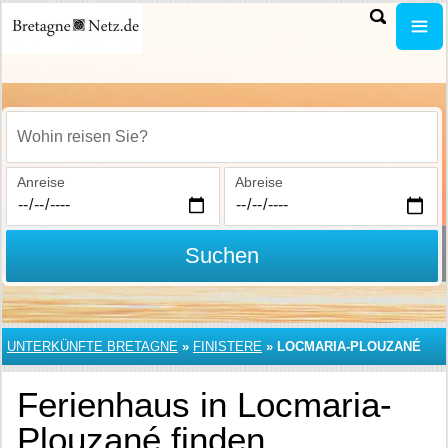
Wohin reisen Sie?
Anreise
Abreise
Suchen
UNTERKÜNFTE BRETAGNE
»
FINISTERE
»
LOCMARIA-PLOUZANÉ
Ferienhaus in Locmaria-
Plouzané finden