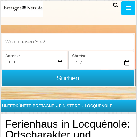
Wohin reisen Sie?
Anreise
Abreise
Suchen
UNTERKÜNFTE BRETAGNE
»
FINISTERE
»
LOCQUENOLE
Ferienhaus in Locquénolé:
Ortscharakter und