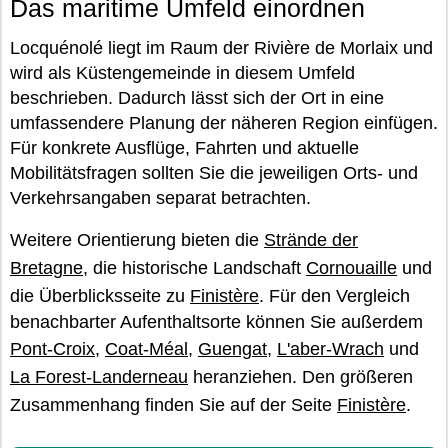
Das maritime Umfeld einordnen
Locquénolé liegt im Raum der Rivière de Morlaix und
wird als Küstengemeinde in diesem Umfeld
beschrieben. Dadurch lässt sich der Ort in eine
umfassendere Planung der näheren Region einfügen.
Für konkrete Ausflüge, Fahrten und aktuelle
Mobilitätsfragen sollten Sie die jeweiligen Orts- und
Verkehrsangaben separat betrachten.
Weitere Orientierung bieten die
Strände der
Bretagne
, die historische Landschaft
Cornouaille
und
die Überblicksseite zu
Finistère
. Für den Vergleich
benachbarter Aufenthaltsorte können Sie außerdem
Pont-Croix
,
Coat-Méal
,
Guengat
,
L'aber-Wrach
und
La Forest-Landerneau
heranziehen. Den größeren
Zusammenhang finden Sie auf der Seite
Finistère
.