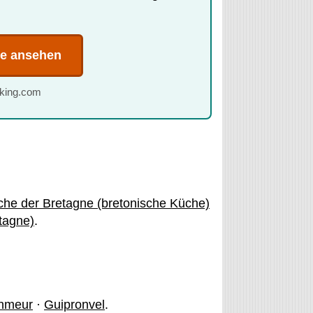
te ansehen
oking.com
he der Bretagne (bretonische Küche)
etagne)
.
nmeur
·
Guipronvel
.