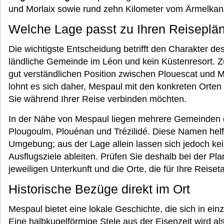
und Morlaix sowie rund zehn Kilometer vom Ärmelkana
Welche Lage passt zu Ihren Reiseplä
Die wichtigste Entscheidung betrifft den Charakter des
ländliche Gemeinde im Léon und kein Küstenresort. Zugl
gut verständlichen Position zwischen Plouescat und Mo
lohnt es sich daher, Mespaul mit den konkreten Orten
Sie während Ihrer Reise verbinden möchten.
In der Nähe von Mespaul liegen mehrere Gemeinden d
Plougoulm, Plouénan und Trézilidé. Diese Namen helfe
Umgebung; aus der Lage allein lassen sich jedoch ke
Ausflugsziele ableiten. Prüfen Sie deshalb bei der Pl
jeweiligen Unterkunft und die Orte, die für Ihre Reise
Historische Bezüge direkt im Ort
Mespaul bietet eine lokale Geschichte, die sich in ein
Eine halbkugelförmige Stele aus der Eisenzeit wird al