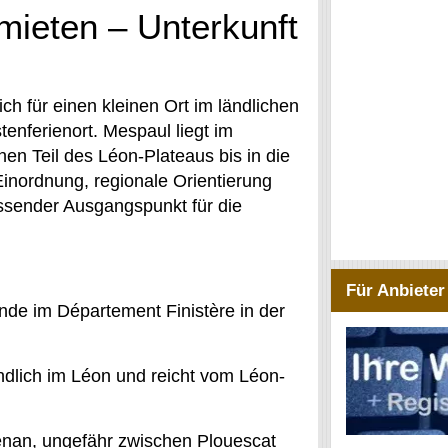
ieten – Unterkunft
ch für einen kleinen Ort im ländlichen
tenferienort. Mespaul liegt im
en Teil des Léon-Plateaus bis in die
Einordnung, regionale Orientierung
ssender Ausgangspunkt für die
Für Anbieter
nde im Département Finistère in der
ndlich im Léon und reicht vom Léon-
énan, ungefähr zwischen Plouescat