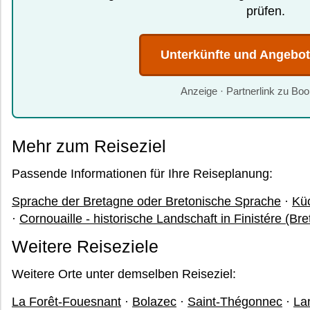
prüfen.
Unterkünfte und Angebo
Anzeige · Partnerlink zu Bo
Mehr zum Reiseziel
Passende Informationen für Ihre Reiseplanung:
Sprache der Bretagne oder Bretonische Sprache
·
Küc
·
Cornouaille - historische Landschaft in Finistére (Br
Weitere Reiseziele
Weitere Orte unter demselben Reiseziel:
La Forêt-Fouesnant
·
Bolazec
·
Saint-Thégonnec
·
La