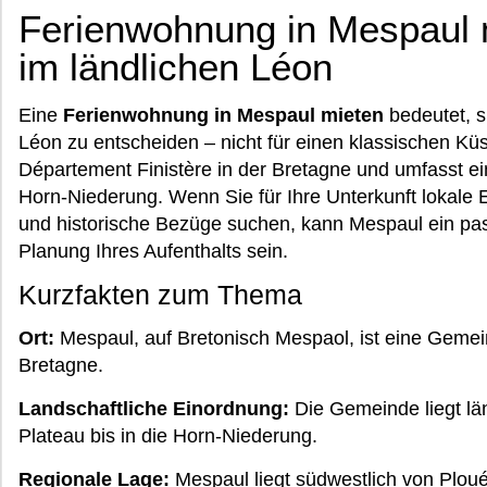
Ferienwohnung in Mespaul m
im ländlichen Léon
Eine
Ferienwohnung in Mespaul mieten
bedeutet, si
Léon zu entscheiden – nicht für einen klassischen Küs
Département Finistère in der Bretagne und umfasst ein
Horn-Niederung. Wenn Sie für Ihre Unterkunft lokale 
und historische Bezüge suchen, kann Mespaul ein pa
Planung Ihres Aufenthalts sein.
Kurzfakten zum Thema
Ort:
Mespaul, auf Bretonisch Mespaol, ist eine Gemei
Bretagne.
Landschaftliche Einordnung:
Die Gemeinde liegt lä
Plateau bis in die Horn-Niederung.
Regionale Lage:
Mespaul liegt südwestlich von Plou