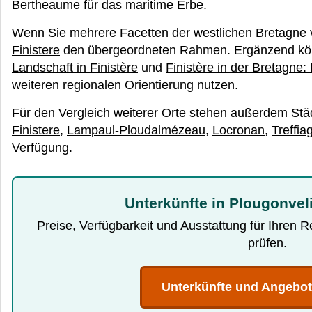
Bertheaume für das maritime Erbe.
Wenn Sie mehrere Facetten der westlichen Bretagne v
Finistere
den übergeordneten Rahmen. Ergänzend k
Landschaft in Finistère
und
Finistère in der Bretagne:
weiteren regionalen Orientierung nutzen.
Für den Vergleich weiterer Orte stehen außerdem
Stä
Finistere
,
Lampaul-Ploudalmézeau
,
Locronan
,
Treffia
Verfügung.
Unterkünfte in Plougonvel
Preise, Verfügbarkeit und Ausstattung für Ihren 
prüfen.
Unterkünfte und Angebo