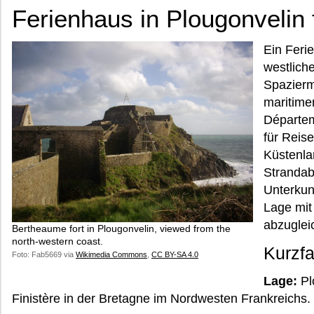
Ferienhaus in Plougonvelin 
Ein Feri
westlich
Spazierm
maritime
Départem
für Reis
Küstenla
Strandab
Unterkunf
Lage mit
abzuglei
Bertheaume fort in Plougonvelin, viewed from the
north-western coast.
Kurzf
Foto: Fab5669 via
Wikimedia Commons
,
CC BY-SA 4.0
Lage:
Pl
Finistère in der Bretagne im Nordwesten Frankreichs.