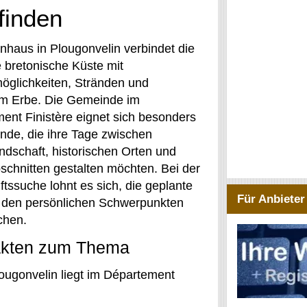
finden
enhaus in Plougonvelin verbindet die
e bretonische Küste mit
öglichkeiten, Stränden und
m Erbe. Die Gemeinde im
ent Finistère eignet sich besonders
ende, die ihre Tage zwischen
ndschaft, historischen Orten und
schnitten gestalten möchten. Bei der
tssuche lohnt es sich, die geplante
Für Anbieter
 den persönlichen Schwerpunkten
chen.
akten zum Thema
ougonvelin liegt im Département