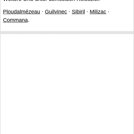
Ploudalmézeau
·
Guilvinec
·
Sibiril
·
Milizac
·
Commana
.