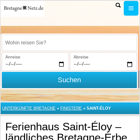
Wohin reisen Sie?
Anreise
Abreise
Suchen
UNTERKÜNFTE BRETAGNE
»
FINISTERE
»
SAINT-ÉLOY
Ferienhaus Saint-Éloy –
ländliches Bretagne-Erbe