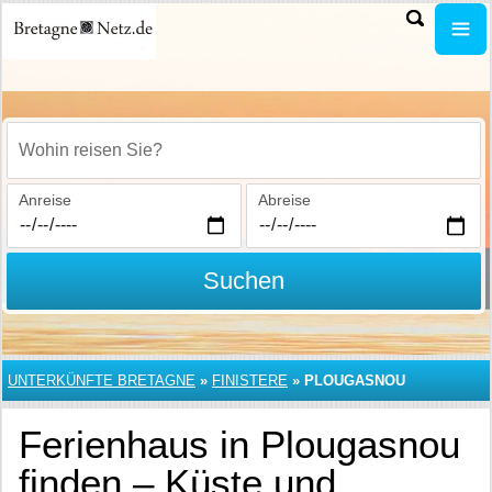
Wohin reisen Sie?
Anreise
Abreise
Suchen
UNTERKÜNFTE BRETAGNE
»
FINISTERE
»
PLOUGASNOU
Ferienhaus in Plougasnou
finden – Küste und