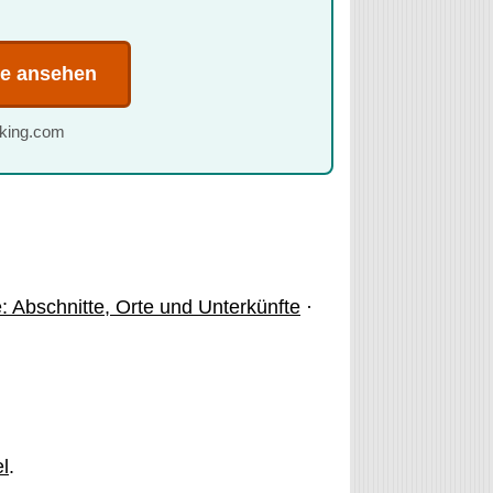
te ansehen
oking.com
: Abschnitte, Orte und Unterkünfte
·
l
.