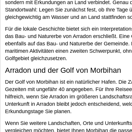
sondern mit Erkundungen an Land verbindet. Genau di
Standortwahl: Legen Sie zunächst fest, ob Ihre Tag
gleichgewichtig am Wasser und an Land stattfinden so
Für die lokale Geschichte bietet sich ein Interpretati
das Bau- und Naturerbe von Arradon erschließt. Eine O
ebenfalls auf das Bau- und Naturerbe der Gemeinde. D
maritimen Aktivitäten einen zweiten Schwerpunkt, o
Golfgebiet gleichzusetzen.
Arradon und der Golf von Morbihan
Der Golf von Morbihan ist ein natürlicher Hafen. Die Z
Gezeiten mit ungefähr 40 angegeben. Für Ihre Reisee
hilfreich, wenn Sie Arradon im größeren Landschafts
Unterkunft in Arradon bleibt jedoch entscheidend, we
Erkundungstage Sie planen.
Wenn Sie weitere Landschaften, Orte und Unterkunft
vergleichen möchten, bietet Ihnen
Morbihan
die passe