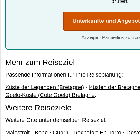
prüfen.
Unterkünfte und Angebo
Anzeige · Partnerlink zu Bo
Mehr zum Reiseziel
Passende Informationen für Ihre Reiseplanung:
Küste der Legenden (Bretagne)
·
Küsten der Bretagne
Goëlo-Küste (Côte Goëlo) Bretagne
.
Weitere Reiseziele
Weitere Orte unter demselben Reiseziel:
Malestroit
·
Bono
·
Guern
·
Rochefort-En-Terre
·
Geste