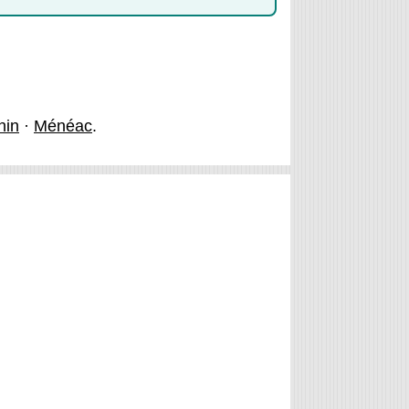
nin
·
Ménéac
.