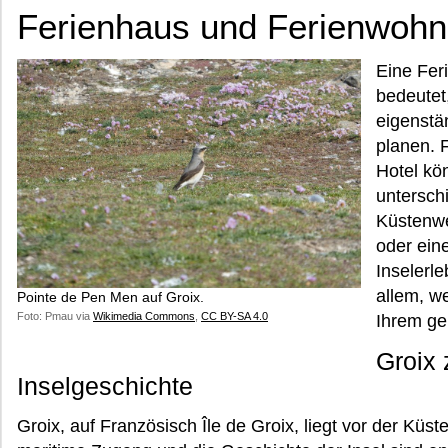
Ferienhaus und Ferienwohn
Eine Fer
bedeutet,
eigenstä
planen. 
Hotel kö
untersch
Küstenwe
oder ein
Inselerl
allem, w
Pointe de Pen Men auf Groix.
Foto: Pmau via
Wikimedia Commons
,
CC BY-SA 4.0
Ihrem ge
Groix
Inselgeschichte
Groix, auf Französisch Île de Groix, liegt vor der Küs