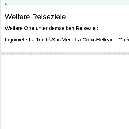
Weitere Reiseziele
Weitere Orte unter demselben Reiseziel:
Inguiniel
·
La Trinité-Sur-Mer
·
La Croix-Helléan
·
Gué