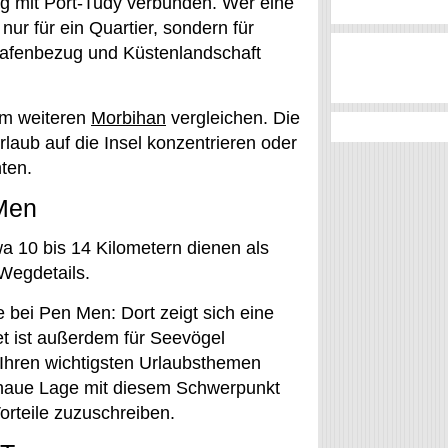
ng mit Port-Tudy verbunden. Wer eine
 nur für ein Quartier, sondern für
Hafenbezug und Küstenlandschaft
em weiteren
Morbihan
vergleichen. Die
laub auf die Insel konzentrieren oder
ten.
Men
 10 bis 14 Kilometern dienen als
 Wegdetails.
 bei Pen Men: Dort zeigt sich eine
et ist außerdem für Seevögel
hren wichtigsten Urlaubsthemen
enaue Lage mit diesem Schwerpunkt
orteile zuzuschreiben.