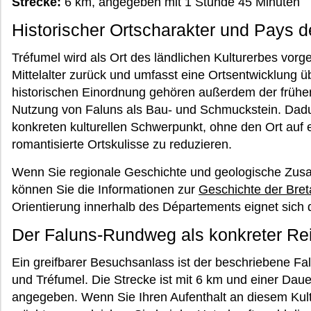
Strecke:
6 km, angegeben mit 1 Stunde 45 Minuten
Historischer Ortscharakter und Pays 
Tréfumel wird als Ort des ländlichen Kulturerbes vorges
Mittelalter zurück und umfasst eine Ortsentwicklung 
historischen Einordnung gehören außerdem der frühe
Nutzung von Faluns als Bau- und Schmuckstein. Dadur
konkreten kulturellen Schwerpunkt, ohne den Ort auf
romantisierte Ortskulisse zu reduzieren.
Wenn Sie regionale Geschichte und geologische Zu
können Sie die Informationen zur
Geschichte der Bre
Orientierung innerhalb des Départements eignet sich 
Der Faluns-Rundweg als konkreter Re
Ein greifbarer Besuchsanlass ist der beschriebene 
und Tréfumel. Die Strecke ist mit 6 km und einer Dau
angegeben. Wenn Sie Ihren Aufenthalt an diesem Kul