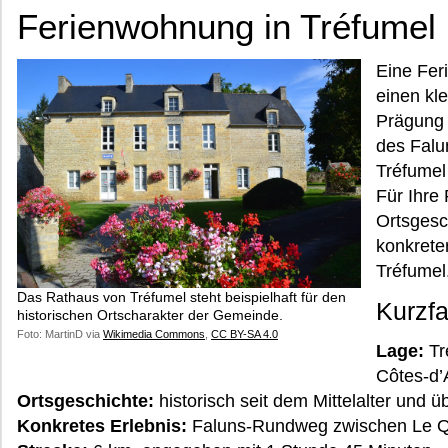
Ferienwohnung in Tréfumel
Eine Fer
einen kle
Prägung 
des Falu
Tréfumel
Für Ihre
Ortsgesc
konkrete
Tréfumel
Das Rathaus von Tréfumel steht beispielhaft für den
Kurzf
historischen Ortscharakter der Gemeinde.
Foto: MartinD via
Wikimedia Commons
,
CC BY-SA 4.0
Lage:
Tr
Côtes-d’
Ortsgeschichte:
historisch seit dem Mittelalter und 
Konkretes Erlebnis:
Faluns-Rundweg zwischen Le Q