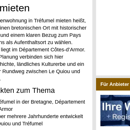
 mieten
ienwohnung in Tréfumel mieten heißt,
inen bretonischen Ort mit historischer
und einem klaren Bezug zum Pays
ns als Aufenthaltsort zu wählen.
 liegt im Département Côtes-d’Armor.
 Planung verbinden sich hier
hichte, ländliches Kulturerbe und ein
r Rundweg zwischen Le Quiou und
.
Für Anbieter
akten zum Thema
éfumel in der Bretagne, Département
Armor
über mehrere Jahrhunderte entwickelt
uiou und Tréfumel