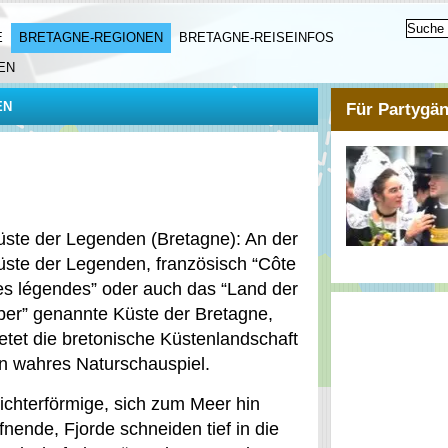
E
BRETAGNE-REGIONEN
BRETAGNE-REISEINFOS
EN
EN
Für Partygä
üste der Legenden (Bretagne): An der
üste der Legenden, französisch “Côte
es légendes” oder auch das “Land der
ber” genannte Küste der Bretagne,
ietet die bretonische Küstenlandschaft
in wahres Naturschauspiel.
richterförmige, sich zum Meer hin
fnende, Fjorde schneiden tief in die