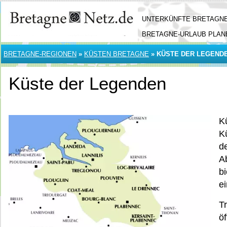
UNTERKÜNFTE BRETAGN
BRETAGNE-URLAUB PLAN
BRETAGNE-REGIONEN
»
KÜSTEN BRETAGNE
»
KÜSTE DER LEGEND
Küste der Legenden
K
K
d
A
b
e
T
öf