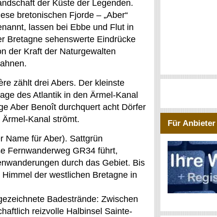
andschaft der Küste der Legenden.
iese bretonischen Fjorde – „Aber“
enannt, lassen bei Ebbe und Flut in
er Bretagne sehenswerte Eindrücke
on der Kraft der Naturgewalten
rahnen.
e zählt drei Abers. Der kleinste
ssage des Atlantik in den Ärmel-Kanal
nge Aber Benoît durchquert acht Dörfer
n Ärmel-Kanal strömt.
Für Anbieter
r Name für Aber). Sattgrün
se Fernwanderweg GR34 führt,
tenwanderungen durch das Gebiet. Bis
e Himmel der westlichen Bretagne in
sgezeichnete Badestrände: Zwischen
aftlich reizvolle Halbinsel Sainte-