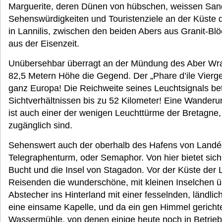
Marguerite, deren Dünen von hübschen, weissen San
Sehenswürdigkeiten und Touristenziele an der Küste 
in Lannilis, zwischen den beiden Abers aus Granit-Bl
aus der Eisenzeit.
Unübersehbar überragt an der Mündung des Aber Wrac
82,5 Metern Höhe die Gegend. Der „Phare d’ile Vierge
ganz Europa! Die Reichweite seines Leuchtsignals be
Sichtverhältnissen bis zu 52 Kilometer! Eine Wanderu
ist auch einer der wenigen Leuchttürme der Bretagne,
zugänglich sind.
Sehenswert auch der oberhalb des Hafens von Landéd
Telegraphenturm, oder Semaphor. Von hier bietet sich 
Bucht und die Insel von Stagadon. Vor der Küste der
Reisenden die wunderschöne, mit kleinen Inselchen 
Abstecher ins Hinterland mit einer fesselnden, ländlic
eine einsame Kapelle, und da ein gen Himmel gericht
Wassermühle, von denen einige heute noch in Betrieb