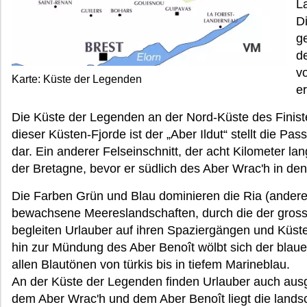
L
D
g
d
v
Karte: Küste der Legenden
e
Die Küste der Legenden an der Nord-Küste des Finistèr
dieser Küsten-Fjorde ist der „Aber Ildut“ stellt die Pa
dar. Ein anderer Felseinschnitt, der acht Kilometer la
der Bretagne, bevor er südlich des Aber Wrac'h in de
Die Farben Grün und Blau dominieren die Ria (andere
bewachsene Meereslandschaften, durch die der gros
begleiten Urlauber auf ihren Spaziergängen und Küs
hin zur Mündung des Aber Benoît wölbt sich der blau
allen Blautönen von türkis bis in tiefem Marineblau.
An der Küste der Legenden finden Urlauber auch au
dem Aber Wrac'h und dem Aber Benoît liegt die landsch