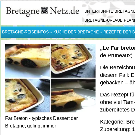
UNTERKÜNFTE BRETAGN
BRETAGNE-URLAUB PLAN
BRETAGNE-REISEINFOS
»
KÜCHE DER BRETAGNE
»
REZEPTE DER 
„Le Far breto
de Pruneaux)
Die Bezeichnung
diesem Fall: E
gebacken – ähn
Das Rezept für
ohne viel Tam-
zubereitetes D
Far Breton - typisches Dessert der
Kategorie: Br
Bretagne, gelingt immer
Zubereitung: 