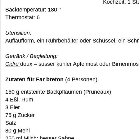
Kochzeit: 1 S
Backtemperatur: 180 °
Thermostat: 6
Utensilien:
Auflaufform, ein Rührbehälter oder Schüssel, ein S
Getränk / Begleitung:
Cidre
doux – süsser kühler Apfelmost oder Birnenmos
Zutaten für Far breton
(4 Personen)
150 g entsteinte Backpflaumen (Pruneaux)
4 Eßl. Rum
3 Eier
75 g Zucker
Salz
80 g Mehl
250 ml Milch; besser Sahne