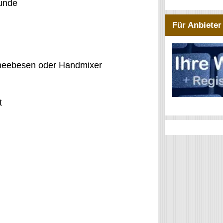
tunde
Für Anbieter
chneebesen oder Handmixer
t