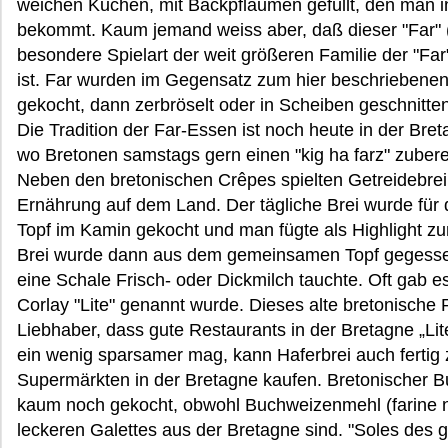
weichen Kuchen, mit Backpflaumen gefüllt, den man in
bekommt. Kaum jemand weiss aber, daß dieser "Far" 
besondere Spielart der weit größeren Familie der "Far"
ist. Far wurden im Gegensatz zum hier beschriebene
gekocht, dann zerbröselt oder in Scheiben geschnitt
Die Tradition der Far-Essen ist noch heute in der Bret
wo Bretonen samstags gern einen "kig ha farz" zubere
Neben den bretonischen Crêpes spielten Getreidebrei u
Ernährung auf dem Land. Der tägliche Brei wurde für 
Topf im Kamin gekocht und man fügte als Highlight zu
Brei wurde dann aus dem gemeinsamen Topf gegessen,
eine Schale Frisch- oder Dickmilch tauchte. Oft gab e
Corlay "Lite" genannt wurde. Dieses alte bretonische 
Liebhaber, dass gute Restaurants in der Bretagne „Lit
ein wenig sparsamer mag, kann Haferbrei auch fertig 
Supermärkten in der Bretagne kaufen. Bretonischer 
kaum noch gekocht, obwohl Buchweizenmehl (farine no
leckeren Galettes aus der Bretagne sind. "Soles des g