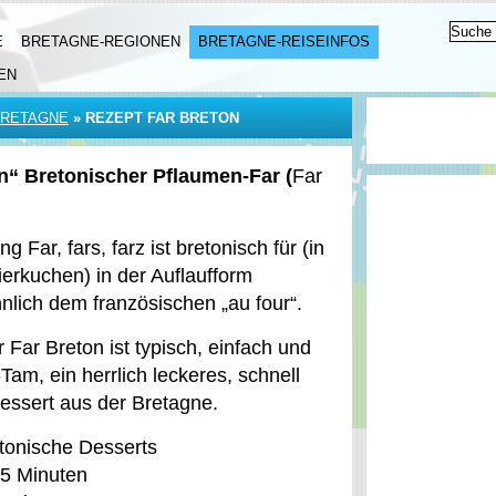
E
BRETAGNE-REGIONEN
BRETAGNE-REISEINFOS
EN
BRETAGNE
»
REZEPT FAR BRETON
n“ Bretonischer Pflaumen-Far (
Far
 Far, fars, farz ist bretonisch für (in
ierkuchen) in der Auflaufform
lich dem französischen „au four“.
 Far Breton ist typisch, einfach und
Tam, ein herrlich leckeres, schnell
essert aus der Bretagne.
etonische Desserts
15 Minuten