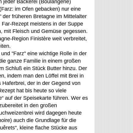
 jeder Bäckerei (Boulangerie)
(Farz: im Ofen gebacken) nur eine
 der früheren Bretagne im Mittelalter
n Far-Rezept meistens in der Suppe
en, mit Fleisch und Gemüse gegessen.
agne-Region Finistère weit verbreitet,
iten.
nd "Farz" eine wichtige Rolle in der
die ganze Familie in einem großen
m Schluß ein Stück Butter hinzu. Der
 indem man den Löffel mit Brei in
s Haferbrei, der in der Gegend von
Rezept hat bis heute so viele
e“ auf der Speisekarte führen. Wer es
zubereitet in den großen
Buchweizenbrei wird dagegen heute
ire) auch die Grundlage für die
uêrets", kleine flache Stücke aus