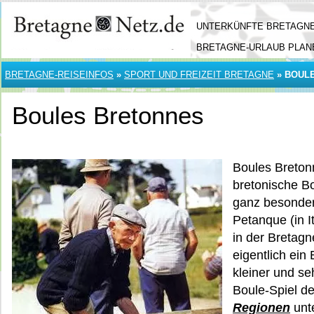
UNTERKÜNFTE BRETAGN
BRETAGNE-URLAUB PLAN
BRETAGNE-REISEINFOS
»
SPORT UND FREIZEIT BRETAGNE
»
BOUL
Boules Bretonnes
Boules Breton
bretonische Bo
ganz besonder
Petanque (in I
in der Bretagn
eigentlich ein 
kleiner und se
Boule-Spiel de
Regionen
unt