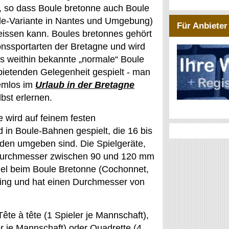
n, so dass Boule bretonne auch Boule
le-Variante in Nantes und Umgebung)
Für Anbieter
eissen kann. Boules bretonnes gehört
onssportarten der Bretagne und wird
s weithin bekannte „normale“ Boule
 bietenden Gelegenheit gespielt - man
emlos im
Urlaub in der Bretagne
bst erlernen.
 wird auf feinem festen
 in Boule-Bahnen gespielt, die 16 bis
nden umgeben sind. Die Spielgeräte,
 Durchmesser zwischen 90 und 120 mm
gel beim Boule Bretonne (Cochonnet,
sing und hat einen Durchmesser von
te à tête (1 Spieler je Mannschaft),
ler je Mannschaft) oder Quadrette (4