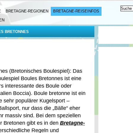
E
BRETAGNE-REGIONEN
BRETAGNE-REISEINFOS
EN
ES BRETONNES
nes (Bretonisches Boulespiel): Das
ulespiel Boules Bretonnes ist eine
s interessante des Boule oder
talien Boccia). Boule bretonne ist ein
e sehr populärer Kugelsport –
Ballsport, nur dass die „Bälle“ eher
hr massiv sind. Bei dem speziellen
r Bretonen gibt es in den
Bretagne-
erschiedliche Regeln und