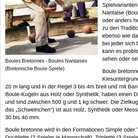
Spielvariante
Nantaise (Bou
oder anders h
zu den Traditi
ebenso wie da
bei jeder sich
kann es probl
sehen oder sel
Boules Bretonnes - Boules Nantaises
(Bretonische Boule-Spiele)
Boule bretonne
Kiesuntergrund
20 m lang und in der Regel 3 bis 4m breit und mit Ba
Boule-Kugeln aus Holz oder Synthetik, haben einen
und sind zwischen 500 g und 1 kg schwer. Die Zielku
das „Schweinchen“) ist aus Holz, Synthetik oder Mes
30 bis 40 mm.
Boule bretonne wird in den Formationen Simple oder Tê
Doublette (2 Spieler je Mannschaft), Triplette (3 Spie