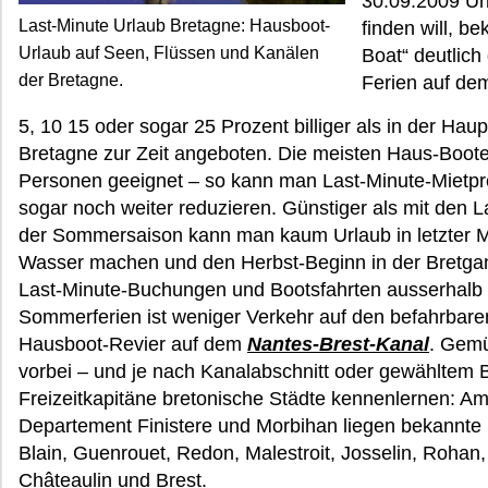
30.09.2009 Ur
Last-Minute Urlaub Bretagne: Hausboot-
finden will, b
Urlaub auf Seen, Flüssen und Kanälen
Boat“ deutlich
der Bretagne.
Ferien auf de
5, 10 15 oder sogar 25 Prozent billiger als in der Ha
Bretagne zur Zeit angeboten. Die meisten Haus-Boote 
Personen geeignet – so kann man Last-Minute-Mietpr
sogar noch weiter reduzieren. Günstiger als mit den
der Sommersaison kann man kaum Urlaub in letzter 
Wasser machen und den Herbst-Beginn in der Bretgane
Last-Minute-Buchungen und Bootsfahrten ausserhalb d
Sommerferien ist weniger Verkehr auf den befahrbare
Hausboot-Revier auf dem
Nantes-Brest-Kanal
. Gemü
vorbei – und je nach Kanalabschnitt oder gewähltem 
Freizeitkapitäne bretonische Städte kennenlernen: 
Departement Finistere und Morbihan liegen bekannte 
Blain, Guenrouet, Redon, Malestroit, Josselin, Rohan
Châteaulin und Brest.