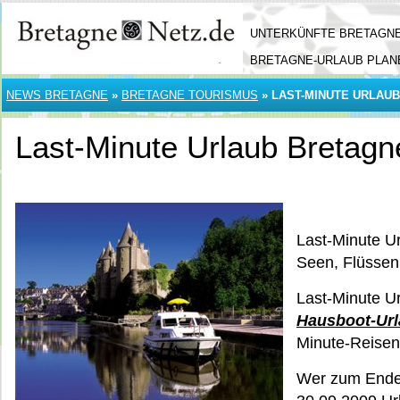
UNTERKÜNFTE BRETAGN
BRETAGNE-URLAUB PLAN
NEWS BRETAGNE
»
BRETAGNE TOURISMUS
»
LAST-MINUTE URLAU
Last-Minute Urlaub Bretagn
Last-Minute U
Seen, Flüssen
Last-Minute Ur
Hausboot-Ur
Minute-Reise
Wer zum Ende 