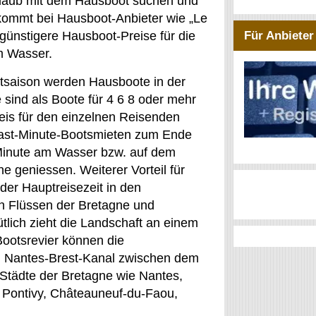
laub mit dem Hausboot suchen und
ekommt bei Hausboot-Anbieter wie „Le
 günstigere Hausboot-Preise für die
Für Anbieter
m Wasser.
uptsaison werden Hausboote in der
sind als Boote für 4 6 8 oder mehr
eis für den einzelnen Reisenden
 Last-Minute-Bootsmieten zum Ende
Minute am Wasser bzw. auf dem
 geniessen. Weiterer Vorteil für
er Hauptreisezeit in den
n Flüssen der Bretagne und
tlich zieht die Landschaft an einem
Bootsrevier können die
Am Nantes-Brest-Kanal zwischen dem
Städte der Bretagne wie Nantes,
, Pontivy, Châteauneuf-du-Faou,