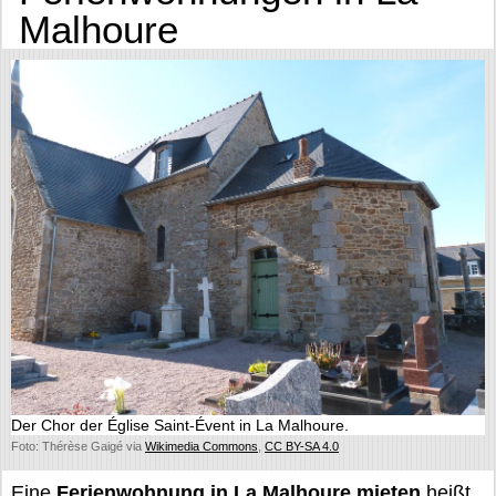
Malhoure
Der Chor der Église Saint-Évent in La Malhoure.
Foto: Thérèse Gaigé via
Wikimedia Commons
,
CC BY-SA 4.0
Eine
Ferienwohnung in La Malhoure mieten
heißt,