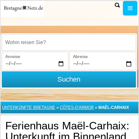
Wohin reisen Sie?
Anreise
Abreise
Suchen
UNTERKÜNFTE BRETAGNE
»
CÔTES-D’ARMOR
»
MAËL-CARHAIX
Ferienhaus Maël-Carhaix:
Unterkunft im Binnenland