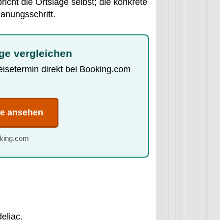
cht die Ortslage selbst; die konkrete
lanungsschritt.
age vergleichen
Reisetermin direkt bei Booking.com
te ansehen
oking.com
deliac
.