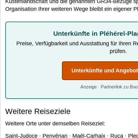
Küstenlandschaft und die genannten GR34-Bezüge spri
Organisation Ihrer weiteren Wege bleibt ein eigener P
Unterkünfte in Pléhérel-Pl
Preise, Verfügbarkeit und Ausstattung für Ihren 
prüfen.
Unterkünfte und Angebo
Anzeige · Partnerlink zu Bo
Weitere Reiseziele
Weitere Orte unter demselben Reiseziel:
Saint-Judoce
·
Penvénan
·
Maël-Carhaix
·
Ruca
·
Ple