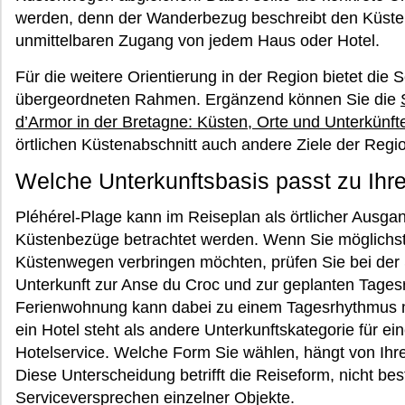
werden, denn der Wanderbezug beschreibt den Küsten
unmittelbaren Zugang von jedem Haus oder Hotel.
Für die weitere Orientierung in der Region bietet die 
übergeordneten Rahmen. Ergänzend können Sie die
d’Armor in der Bretagne: Küsten, Orte und Unterkünft
örtlichen Küstenabschnitt auch andere Ziele der Reg
Welche Unterkunftsbasis passt zu Ih
Pléhérel-Plage kann im Reiseplan als örtlicher Ausga
Küstenbezüge betrachtet werden. Wenn Sie möglichst 
Küstenwegen verbringen möchten, prüfen Sie bei der
Unterkunft zur Anse du Croc und zur geplanten Tages
Ferienwohnung kann dabei zu einem Tagesrhythmus m
ein Hotel steht als andere Unterkunftskategorie für ei
Hotelservice. Welche Form Sie wählen, hängt von Ihr
Diese Unterscheidung betrifft die Reiseform, nicht be
Serviceversprechen einzelner Objekte.