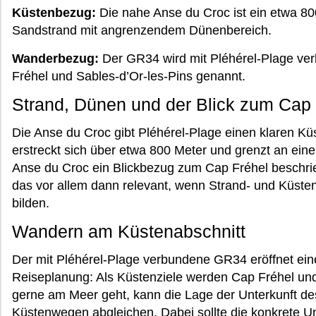
Küstenbezug:
Die nahe Anse du Croc ist ein etwa 800
Sandstrand mit angrenzendem Dünenbereich.
Wanderbezug:
Der GR34 wird mit Pléhérel-Plage ve
Fréhel und Sables-d’Or-les-Pins genannt.
Strand, Dünen und der Blick zum Cap 
Die Anse du Croc gibt Pléhérel-Plage einen klaren Kü
erstreckt sich über etwa 800 Meter und grenzt an ei
Anse du Croc ein Blickbezug zum Cap Fréhel beschrie
das vor allem dann relevant, wenn Strand- und Küsten
bilden.
Wandern am Küstenabschnitt
Der mit Pléhérel-Plage verbundene GR34 eröffnet eine
Reiseplanung: Als Küstenziele werden Cap Fréhel und
gerne am Meer geht, kann die Lage der Unterkunft de
Küstenwegen abgleichen. Dabei sollte die konkrete Un