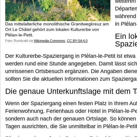
weiteren
Départem
während 
in Plélan
Das mittelalterliche monolithische Granitwegkreuz am
Ort Le Châtel gehört zum lokalen Kulturerbe von
Ein lo
Plélan-le-Petit.
Foto: Rundvald via
Wikimedia Commons
,
CC BY-SA 4.0
Spazi
Der Kulturerbe-Spaziergang in Plélan-le-Petit ist etwa
werden rund eine Stunde angegeben. Damit lässt sich 
umrissenen Ortsbesuch ergänzen. Die Angaben diene
sollten Sie die aktuellen Informationen zum Spazierga
Die genaue Unterkunftslage mit dem 
Wenn der Spaziergang einen festen Platz in Ihrem Aufe
Ferienwohnung, Ferienhaus oder Hotel in Plélan-le-Pet
sondern auch nach der genauen Ortslage. So können
Tagen ausrichten, die Sie unmittelbar in Plélan-le-Pet