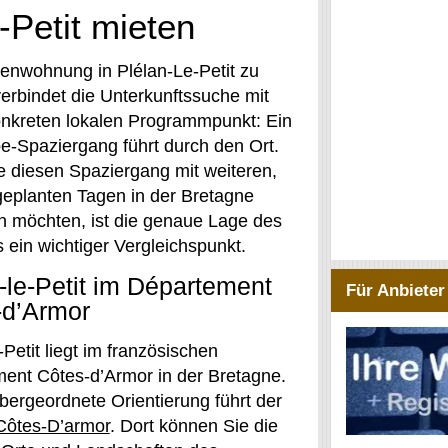
-Petit mieten
ienwohnung in Plélan-Le-Petit zu
verbindet die Unterkunftssuche mit
nkreten lokalen Programmpunkt: Ein
be-Spaziergang führt durch den Ort.
 diesen Spaziergang mit weiteren,
geplanten Tagen in der Bretagne
n möchten, ist die genaue Lage des
 ein wichtiger Vergleichspunkt.
-le-Petit im Département
Für Anbieter
-d’Armor
-Petit liegt im französischen
ent Côtes-d’Armor in der Bretagne.
übergeordnete Orientierung führt der
Côtes-D’armor
. Dort können Sie die