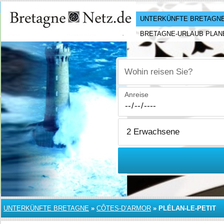
UNTERKÜNFTE BRETAGN
BRETAGNE-URLAUB PLAN
Wohin reisen Sie?
Anreise
UNTERKÜNFTE BRETAGNE
»
CÔTES-D’ARMOR
»
PLÉLAN-LE-PETIT