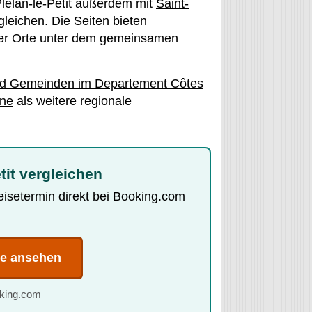
Plélan-le-Petit außerdem mit
Saint-
leichen. Die Seiten bieten
ener Orte unter dem gemeinsamen
nd Gemeinden im Departement Côtes
gne
als weitere regionale
tit vergleichen
Reisetermin direkt bei Booking.com
te ansehen
oking.com