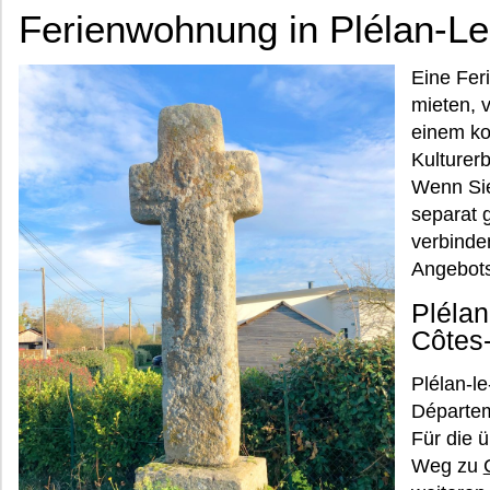
Ferienwohnung in Plélan-Le
Eine Fer
mieten, 
einem ko
Kulturer
Wenn Sie
separat 
verbinde
Angebots
Plélan
Côtes
Plélan-le
Départem
Für die 
Weg zu