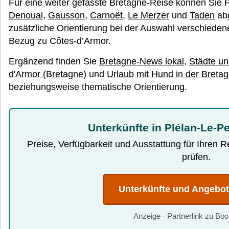
Für eine weiter gefasste Bretagne-Reise können Sie 
Denoual
,
Gausson
,
Carnoët
,
Le Merzer
und
Taden
abg
zusätzliche Orientierung bei der Auswahl verschied
Bezug zu Côtes-d’Armor.
Ergänzend finden Sie
Bretagne-News lokal
,
Städte u
d'Armor (Bretagne)
und
Urlaub mit Hund in der Breta
beziehungsweise thematische Orientierung.
Unterkünfte in Plélan-Le-Pe
Preise, Verfügbarkeit und Ausstattung für Ihren 
prüfen.
Unterkünfte und Angebo
Anzeige · Partnerlink zu Bo