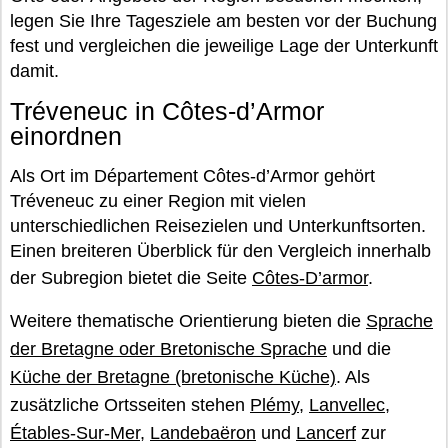
legen Sie Ihre Tagesziele am besten vor der Buchung
fest und vergleichen die jeweilige Lage der Unterkunft
damit.
Tréveneuc in Côtes-d’Armor
einordnen
Als Ort im Département Côtes-d’Armor gehört
Tréveneuc zu einer Region mit vielen
unterschiedlichen Reisezielen und Unterkunftsorten.
Einen breiteren Überblick für den Vergleich innerhalb
der Subregion bietet die Seite
Côtes-D’armor
.
Weitere thematische Orientierung bieten die
Sprache
der Bretagne oder Bretonische Sprache
und die
Küche der Bretagne (bretonische Küche)
. Als
zusätzliche Ortsseiten stehen
Plémy
,
Lanvellec
,
Étables-Sur-Mer
,
Landebaëron
und
Lancerf
zur