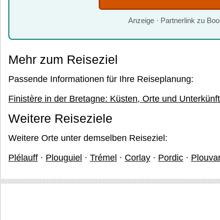
Anzeige · Partnerlink zu Bo
Mehr zum Reiseziel
Passende Informationen für Ihre Reiseplanung:
Finistère in der Bretagne: Küsten, Orte und Unterkünf
Weitere Reiseziele
Weitere Orte unter demselben Reiseziel:
Plélauff
·
Plouguiel
·
Trémel
·
Corlay
·
Pordic
·
Plouva