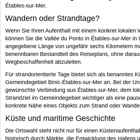
Étables-sur-Mer.
Wandern oder Strandtage?
Wenn Sie Ihren Aufenthalt mit einem konkret lokalen
können Sie die Vallée du Ponto in Étables-sur-Mer in
angegebene Länge von ungefähr sechs Kilometern m
benennbaren Bestandteil des Reiseplans, ohne darau
Wegbeschaffenheit abzuleiten.
Für strandorientierte Tage bietet sich als benanntes K
Gemeindegebiet Binic-Étables-sur-Mer an. Bei der Unt
gewünschte Verbindung aus Étables-sur-Mer, dem l
Strandziel im Gemeindegebiet wichtiger als eine paus
konkrete Nähe eines Objekts zum Strand oder Wander
Küste und maritime Geschichte
Die Ortswahl steht nicht nur für einen Küstenaufentha
historisch durch Märkte, die Entwicklung des Hafens 