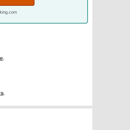
oking.com
te
.
ra
.