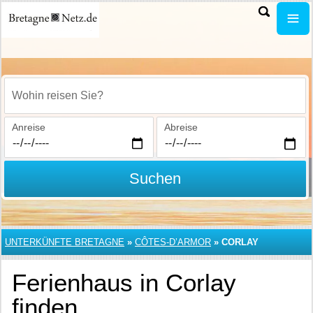
Wohin reisen Sie?
Anreise
Abreise
Suchen
UNTERKÜNFTE BRETAGNE
»
CÔTES-D’ARMOR
»
CORLAY
Ferienhaus in Corlay
finden