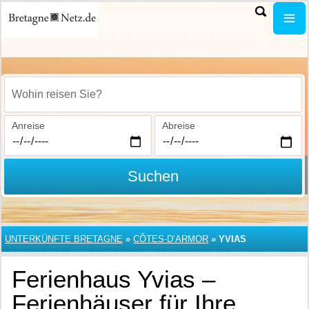
Wohin reisen Sie?
Anreise
Abreise
Suchen
UNTERKÜNFTE BRETAGNE
»
CÔTES-D’ARMOR
»
YVIAS
Ferienhaus Yvias –
Ferienhäuser für Ihre