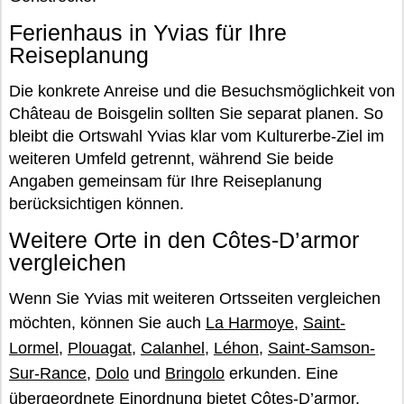
Ferienhaus in Yvias für Ihre
Reiseplanung
Die konkrete Anreise und die Besuchsmöglichkeit von
Château de Boisgelin sollten Sie separat planen. So
bleibt die Ortswahl Yvias klar vom Kulturerbe-Ziel im
weiteren Umfeld getrennt, während Sie beide
Angaben gemeinsam für Ihre Reiseplanung
berücksichtigen können.
Weitere Orte in den Côtes-D’armor
vergleichen
Wenn Sie Yvias mit weiteren Ortsseiten vergleichen
möchten, können Sie auch
La Harmoye
,
Saint-
Lormel
,
Plouagat
,
Calanhel
,
Léhon
,
Saint-Samson-
Sur-Rance
,
Dolo
und
Bringolo
erkunden. Eine
übergeordnete Einordnung bietet
Côtes-D’armor
.