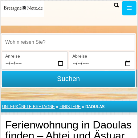
Wohin reisen Sie?
Anreise
Abreise
Suchen
UNTERKÜNFTE BRETAGNE
»
FINISTERE
»
DAOULAS
Ferienwohnung in Daoulas
finden – Abtei und Ästuar