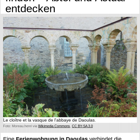
entdecken
Le cloître et la vasque de l'abbaye de Daoulas.
Foto: Moreau.henri via
Wikimedia Commons
,
CC BY-SA 3.0
Eine
Ferienwohnung in Daoulas
verbindet die