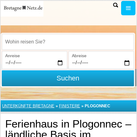
Wohin reisen Sie?
Anreise
Abreise
Suchen
UNTERKÜNFTE BRETAGNE
»
FINISTERE
»
PLOGONNEC
Ferienhaus in Plogonnec –
ländliche Basis im