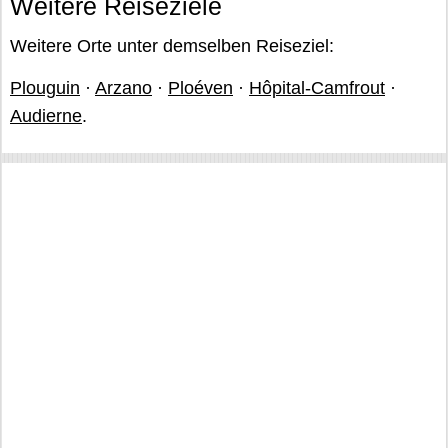
Weitere Reiseziele
Weitere Orte unter demselben Reiseziel:
Plouguin
·
Arzano
·
Ploéven
·
Hôpital-Camfrout
·
Audierne
.