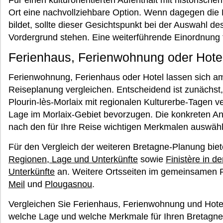
Für einen kulturorientierten Aufenthalt mit historische
Ort eine nachvollziehbare Option. Wenn dagegen die
bildet, sollte dieser Gesichtspunkt bei der Auswahl de
Vordergrund stehen. Eine weiterführende Einordnung 
Ferienhaus, Ferienwohnung oder Hote
Ferienwohnung, Ferienhaus oder Hotel lassen sich a
Reiseplanung vergleichen. Entscheidend ist zunächst,
Plourin-lès-Morlaix mit regionalen Kulturerbe-Tagen 
Lage im Morlaix-Gebiet bevorzugen. Die konkreten A
nach den für Ihre Reise wichtigen Merkmalen auswäh
Für den Vergleich der weiteren Bretagne-Planung bie
Regionen, Lage und Unterkünfte
sowie
Finistère in d
Unterkünfte
an. Weitere Ortsseiten im gemeinsamen Fi
Meil
und
Plougasnou
.
Vergleichen Sie Ferienhaus, Ferienwohnung und Hote
welche Lage und welche Merkmale für Ihren Bretagne-A