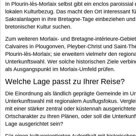
In Plourin-lès-Morlaix selbst gibt ein enclos paroissia
lokalen Kulturbezug. Das macht den Ort interessant fü
Sakralanlagen in ihre Bretagne-Tage einbeziehen und 
bretonischer Kultur suchen.
Zum weiteren Morlaix- und Bretagne-intérieure-Geb
Calvaires in Plougonven, Pleyber-Christ und Saint-Thé
Plourin-lès-Morlaix; sie erweitern vielmehr den reg
Unterkunftswahl. Wer solche historischen Ziele verbi
als Ausgangspunkt im Morlaix-Umfeld prüfen.
Welche Lage passt zu Ihrer Reise?
Die Einordnung als ländlich geprägte Gemeinde im Umf
Unterkunftswahl mit regionalem Ausflugsfokus. Vergle
mit einer stärker zentral oder küstennah ausgerichtete
Ortscharakter zu Ihren Plänen, oder soll die Unterkun
Lage ausgerichtet sein?