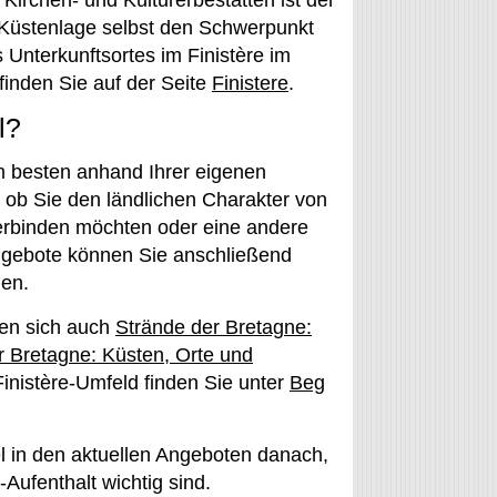
n Kirchen- und Kulturerbestätten ist der
 Küstenlage selbst den Schwerpunkt
s Unterkunftsortes im Finistère im
finden Sie auf der Seite
Finistere
.
l?
m besten anhand Ihrer eigenen
 ob Sie den ländlichen Charakter von
verbinden möchten oder eine andere
ngebote können Sie anschließend
len.
ten sich auch
Strände der Bretagne:
er Bretagne: Küsten, Orte und
nistère-Umfeld finden Sie unter
Beg
l in den aktuellen Angeboten danach,
ufenthalt wichtig sind.