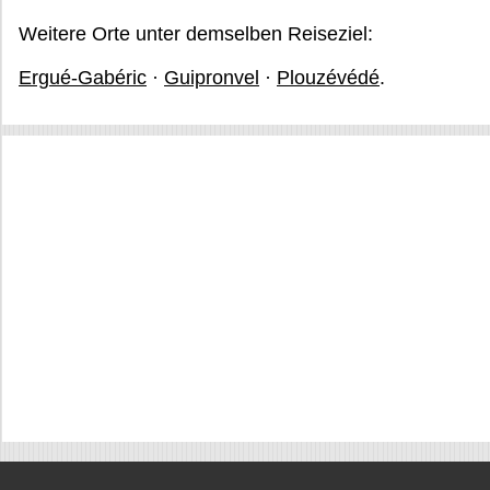
Weitere Orte unter demselben Reiseziel:
Ergué-Gabéric
·
Guipronvel
·
Plouzévédé
.