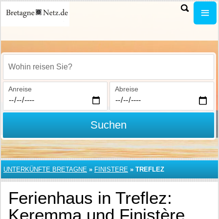
Wohin reisen Sie?
Anreise
Abreise
Suchen
UNTERKÜNFTE BRETAGNE
»
FINISTERE
»
TREFLEZ
Ferienhaus in Treflez:
Keremma und Finistère