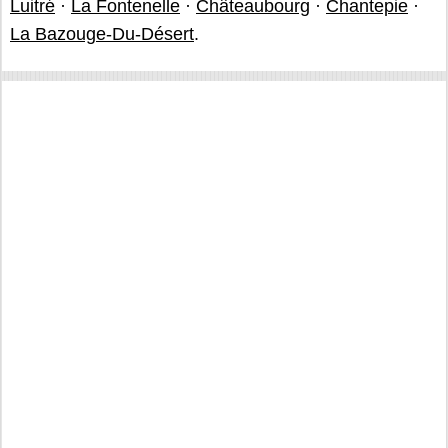
Luitré
·
La Fontenelle
·
Châteaubourg
·
Chantepie
·
La Bazouge-Du-Désert
.