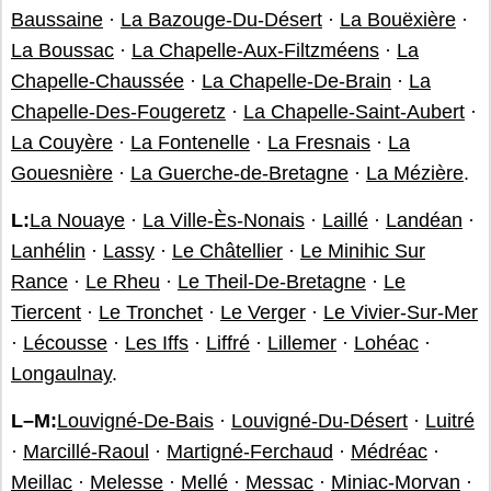
Baussaine
·
La Bazouge-Du-Désert
·
La Bouëxière
·
La Boussac
·
La Chapelle-Aux-Filtzméens
·
La
Chapelle-Chaussée
·
La Chapelle-De-Brain
·
La
Chapelle-Des-Fougeretz
·
La Chapelle-Saint-Aubert
·
La Couyère
·
La Fontenelle
·
La Fresnais
·
La
Gouesnière
·
La Guerche-de-Bretagne
·
La Mézière
.
L:
La Nouaye
·
La Ville-Ès-Nonais
·
Laillé
·
Landéan
·
Lanhélin
·
Lassy
·
Le Châtellier
·
Le Minihic Sur
Rance
·
Le Rheu
·
Le Theil-De-Bretagne
·
Le
Tiercent
·
Le Tronchet
·
Le Verger
·
Le Vivier-Sur-Mer
·
Lécousse
·
Les Iffs
·
Liffré
·
Lillemer
·
Lohéac
·
Longaulnay
.
L–M:
Louvigné-De-Bais
·
Louvigné-Du-Désert
·
Luitré
·
Marcillé-Raoul
·
Martigné-Ferchaud
·
Médréac
·
Meillac
·
Melesse
·
Mellé
·
Messac
·
Miniac-Morvan
·