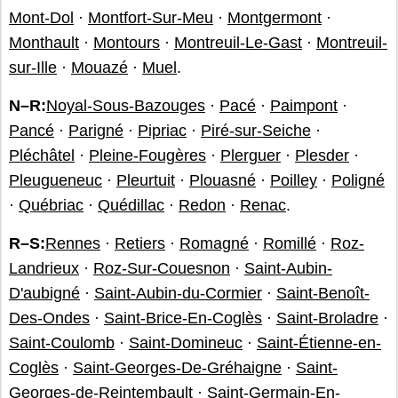
Mont-Dol
·
Montfort-Sur-Meu
·
Montgermont
·
Monthault
·
Montours
·
Montreuil-Le-Gast
·
Montreuil-
sur-Ille
·
Mouazé
·
Muel
.
N–R:
Noyal-Sous-Bazouges
·
Pacé
·
Paimpont
·
Pancé
·
Parigné
·
Pipriac
·
Piré-sur-Seiche
·
Pléchâtel
·
Pleine-Fougères
·
Plerguer
·
Plesder
·
Pleugueneuc
·
Pleurtuit
·
Plouasné
·
Poilley
·
Poligné
·
Québriac
·
Quédillac
·
Redon
·
Renac
.
R–S:
Rennes
·
Retiers
·
Romagné
·
Romillé
·
Roz-
Landrieux
·
Roz-Sur-Couesnon
·
Saint-Aubin-
D'aubigné
·
Saint-Aubin-du-Cormier
·
Saint-Benoît-
Des-Ondes
·
Saint-Brice-En-Coglès
·
Saint-Broladre
·
Saint-Coulomb
·
Saint-Domineuc
·
Saint-Étienne-en-
Coglès
·
Saint-Georges-De-Gréhaigne
·
Saint-
Georges-de-Reintembault
·
Saint-Germain-En-