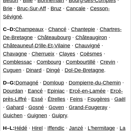
Betton
·
Billé
·
Bonnemain
·
Bourg-des-Comptes
·
Brie
·
Bruc-Sur-Aff
·
Bruz
·
Cancale
·
Cesson-
Sévigné
.
C–D:
Champeaux
·
Chancé
·
Chantepie
·
Chartres-
De-Bretagne
·
Châteaubourg
·
Châteaugiron
·
Châteauneuf-D'ille-Et-Vilaine
·
Chauvigné
·
Chavagne
·
Cherrueix
·
Clayes
·
Coësmes
·
Comblessac
·
Combourg
·
Combourtillé
·
Crevin
·
Cuguen
·
Dinard
·
Dingé
·
Dol-De-Bretagne
.
D–G:
Domagné
·
Domloup
·
Dompierre-du-Chemin
·
Dourdan
·
Eancé
·
Epiniac
·
Ercé-en-Lamée
·
Ercé-
près-Liffré
·
Essé
·
Étrelles
·
Feins
·
Fougères
·
Gaël
·
Gahard
·
Gosné
·
Goven
·
Grand-Fougeray
·
Guichen
·
Guignen
·
Guipry
.
H–L:
Hédé
·
Hirel
·
Iffendic
·
Janzé
·
L'hermitage
·
La