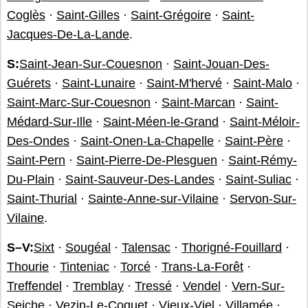
Coglès
·
Saint-Gilles
·
Saint-Grégoire
·
Saint-
Jacques-De-La-Lande
.
S:
Saint-Jean-Sur-Couesnon
·
Saint-Jouan-Des-
Guérets
·
Saint-Lunaire
·
Saint-M'hervé
·
Saint-Malo
·
Saint-Marc-Sur-Couesnon
·
Saint-Marcan
·
Saint-
Médard-Sur-Ille
·
Saint-Méen-le-Grand
·
Saint-Méloir-
Des-Ondes
·
Saint-Onen-La-Chapelle
·
Saint-Père
·
Saint-Pern
·
Saint-Pierre-De-Plesguen
·
Saint-Rémy-
Du-Plain
·
Saint-Sauveur-Des-Landes
·
Saint-Suliac
·
Saint-Thurial
·
Sainte-Anne-sur-Vilaine
·
Servon-Sur-
Vilaine
.
S–V:
Sixt
·
Sougéal
·
Talensac
·
Thorigné-Fouillard
·
Thourie
·
Tinteniac
·
Torcé
·
Trans-La-Forêt
·
Treffendel
·
Tremblay
·
Tressé
·
Vendel
·
Vern-Sur-
Seiche
·
Vezin-Le-Coquet
·
Vieux-Viel
·
Villamée
·