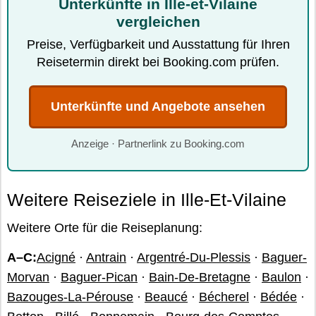
Unterkünfte in Ille-et-Vilaine
vergleichen
Preise, Verfügbarkeit und Ausstattung für Ihren
Reisetermin direkt bei Booking.com prüfen.
Unterkünfte und Angebote ansehen
Anzeige · Partnerlink zu Booking.com
Weitere Reiseziele in Ille-Et-Vilaine
Weitere Orte für die Reiseplanung:
A–C:
Acigné
·
Antrain
·
Argentré-Du-Plessis
·
Baguer-
Morvan
·
Baguer-Pican
·
Bain-De-Bretagne
·
Baulon
·
Bazouges-La-Pérouse
·
Beaucé
·
Bécherel
·
Bédée
·