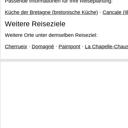
Passende Informationen für Ihre Reiseplanung:
Küche der Bretagne (bretonische Küche)
·
Cancale (Il
Weitere Reiseziele
Weitere Orte unter demselben Reiseziel:
Cherrueix
·
Domagné
·
Paimpont
·
La Chapelle-Chau