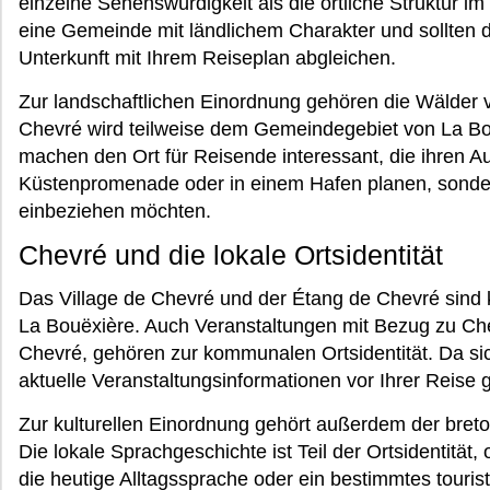
einzelne Sehenswürdigkeit als die örtliche Struktur im
eine Gemeinde mit ländlichem Charakter und sollten 
Unterkunft mit Ihrem Reiseplan abgleichen.
Zur landschaftlichen Einordnung gehören die Wälder 
Chevré wird teilweise dem Gemeindegebiet von La B
machen den Ort für Reisende interessant, die ihren Auf
Küstenpromenade oder in einem Hafen planen, sonde
einbeziehen möchten.
Chevré und die lokale Ortsidentität
Das Village de Chevré und der Étang de Chevré sind 
La Bouëxière. Auch Veranstaltungen mit Bezug zu Che
Chevré, gehören zur kommunalen Ortsidentität. Da si
aktuelle Veranstaltungsinformationen vor Ihrer Reise 
Zur kulturellen Einordnung gehört außerdem der bre
Die lokale Sprachgeschichte ist Teil der Ortsidentitä
die heutige Alltagssprache oder ein bestimmtes touris