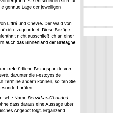
 Vordergrund: Sie entscheiden sich für
die genaue Lage der jeweiligen
von Liffré und Chevré. Der Wald von
ouëxière zugeordnet. Diese Bezüge
enthalt nicht ausschließlich an einer
rn auch das Binnenland der Bretagne
konkrete örtliche Bezugspunkte von
vré, darunter die Festoyes de
ch Termine ändern können, sollten Sie
gesondert prüfen.
tonische Name
Beuzid-ar-C’hoadoù
.
t, ohne dass daraus eine Aussage über
tisches Angebot folgt. Ergänzend