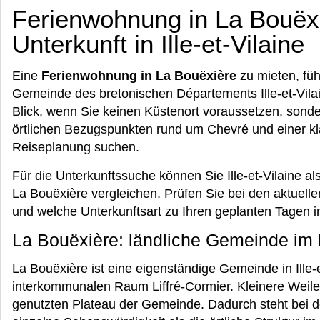
Ferienwohnung in La Bouëx
Unterkunft in Ille-et-Vilaine
Eine
Ferienwohnung in La Bouëxière
zu mieten, füh
Gemeinde des bretonischen Départements Ille-et-Vila
Blick, wenn Sie keinen Küstenort voraussetzen, sonde
örtlichen Bezugspunkten rund um Chevré und einer kla
Reiseplanung suchen.
Für die Unterkunftssuche können Sie
Ille-et-Vilaine
al
La Bouëxière vergleichen. Prüfen Sie bei den aktuell
und welche Unterkunftsart zu Ihren geplanten Tagen 
La Bouëxière: ländliche Gemeinde im 
La Bouëxière ist eine eigenständige Gemeinde in Ille-
interkommunalen Raum Liffré-Cormier. Kleinere Weiler
genutzten Plateau der Gemeinde. Dadurch steht bei d