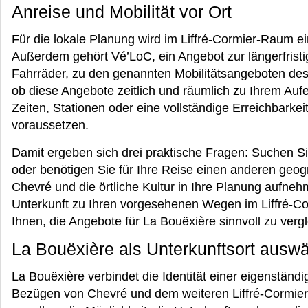
Anreise und Mobilität vor Ort
Für die lokale Planung wird im Liffré-Cormier-Raum ei
Außerdem gehört Vé’LoC, ein Angebot zur längerfristig
Fahrräder, zu den genannten Mobilitätsangeboten de
ob diese Angebote zeitlich und räumlich zu Ihrem Aufe
Zeiten, Stationen oder eine vollständige Erreichbarkeit
voraussetzen.
Damit ergeben sich drei praktische Fragen: Suchen S
oder benötigen Sie für Ihre Reise einen anderen geo
Chevré und die örtliche Kultur in Ihre Planung aufne
Unterkunft zu Ihren vorgesehenen Wegen im Liffré-C
Ihnen, die Angebote für La Bouëxière sinnvoll zu verg
La Bouëxière als Unterkunftsort ausw
La Bouëxière verbindet die Identität einer eigenständ
Bezügen von Chevré und dem weiteren Liffré-Cormier-