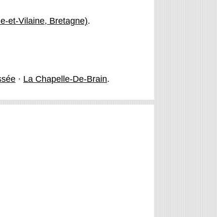
le-et-Vilaine, Bretagne)
.
ssée
·
La Chapelle-De-Brain
.