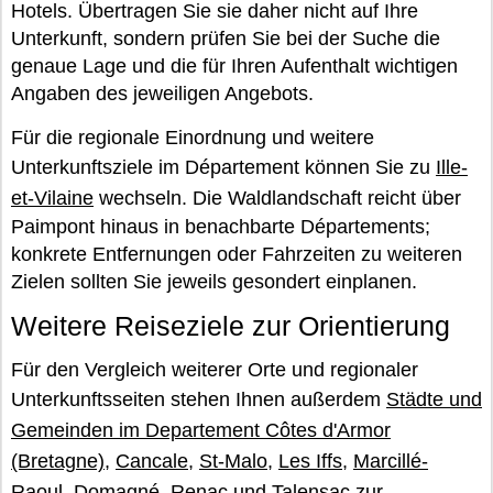
Hotels. Übertragen Sie sie daher nicht auf Ihre
Unterkunft, sondern prüfen Sie bei der Suche die
genaue Lage und die für Ihren Aufenthalt wichtigen
Angaben des jeweiligen Angebots.
Für die regionale Einordnung und weitere
Unterkunftsziele im Département können Sie zu
Ille-
et-Vilaine
wechseln. Die Waldlandschaft reicht über
Paimpont hinaus in benachbarte Départements;
konkrete Entfernungen oder Fahrzeiten zu weiteren
Zielen sollten Sie jeweils gesondert einplanen.
Weitere Reiseziele zur Orientierung
Für den Vergleich weiterer Orte und regionaler
Unterkunftsseiten stehen Ihnen außerdem
Städte und
Gemeinden im Departement Côtes d'Armor
(Bretagne)
,
Cancale
,
St-Malo
,
Les Iffs
,
Marcillé-
Raoul
,
Domagné
,
Renac
und
Talensac
zur