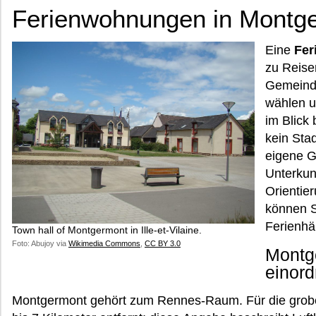
Ferienwohnungen in Montge
Eine
Fer
zu Reise
Gemeinde
wählen 
im Blick
kein Sta
eigene G
Unterkun
Orientie
können S
Ferienhä
Town hall of Montgermont in Ille-et-Vilaine.
Foto: Abujoy via
Wikimedia Commons
,
CC BY 3.0
Montge
einor
Montgermont gehört zum Rennes-Raum. Für die grobe 