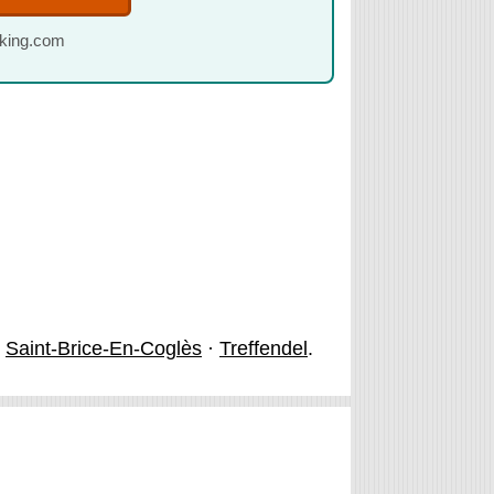
oking.com
·
Saint-Brice-En-Coglès
·
Treffendel
.