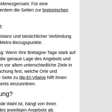
t
Menezgervant
. Für eine
ßerdem die Seiten zur
bretonischen
m
distanz und tatsächlicher Verbindung
 Metro-Bezugspunkte.
ng: Wenn Ihre Bretagne-Tage stark auf
 die genaue Lage des Angebots und
vor allem unterschiedliche Ziele in
uchung fest, welche Orte und
e Seite zu
Ille-Et-Vilaine
hilft Ihnen
ments einzuordnen.
nung?
e Wahl ist, hängt von Ihren
es jeweiligen Angebots ab.