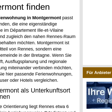
rmont finden
ienwohnung in Montgermont
passt
nden, die eine eigenständige
 im Département Ille-et-Vilaine
und zugleich den nahen Rennes-Raum
 behalten möchten. Montgermont ist
dtteil von Rennes, sondern eine
emeinde in der Bretagne. Wenn Sie
ft, Ausflugsplanung und regionale
rung miteinander verbinden möchten,
Für Anbieter
ie hier passende Ferienwohnungen,
user oder Hotels vergleichen.
rmont als Unterkunftsort
dnen
Orientierung liegt Rennes etwa 6