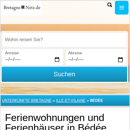
Wohin reisen Sie?
Anreise
Abreise
Suchen
UNTERKÜNFTE BRETAGNE
»
ILLE-ET-VILAINE
»
BÉDÉE
Ferienwohnungen und
Ferienhäuser in Bédée