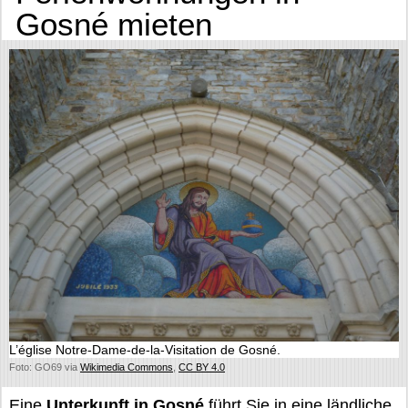
Gosné mieten
L’église Notre-Dame-de-la-Visitation de Gosné.
Foto: GO69 via
Wikimedia Commons
,
CC BY 4.0
Eine
Unterkunft in Gosné
führt Sie in eine ländliche