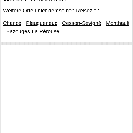
Weitere Orte unter demselben Reiseziel:
Chancé
·
Pleugueneuc
·
Cesson-Sévigné
·
Monthault
·
Bazouges-La-Pérouse
.