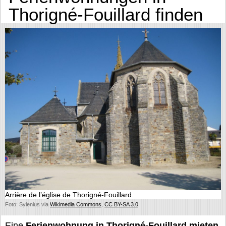
Thorigné-Fouillard finden
Arrière de l’église de Thorigné-Fouillard.
Foto: Sylenius via
Wikimedia Commons
,
CC BY-SA 3.0
Eine
Ferienwohnung in Thorigné-Fouillard mieten