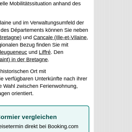
lle Mobilitätssituation anhand des
Vilaine und im Verwaltungsumfeld der
b des Départements können Sie neben
 Bretagne)
und
Cancale (Ille-et-Vilaine,
ionalen Bezug finden Sie mit
leugueneuc
und
Liffré
. Den
aint) in der Bretagne
.
istorischen Ort mit
e verfügbaren Unterkünfte nach ihrer
ie Wahl zwischen Ferienwohnung,
gen orientiert.
Cormier vergleichen
Reisetermin direkt bei Booking.com