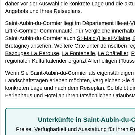
daher vor der Auswahl die konkrete Lage und die aktue
Angebots und Ihres Reiseplans.
Saint-Aubin-du-Cormier liegt im Département Ille-et-
Liffré-Cormier Communauté. Für Vergleiche innerhal
Saint-Aubin-du-Cormier auch
St-Malo (Ille-et-Vilaine,
Bretagne)
ansehen. Weitere Orte unter demselben reg
Bazouges-La-Pérouse
,
La Fontenelle
,
Le Châtellier
,
P
regionalen Kulturkalender ergänzt
Allerheiligen (Touss
Wenn Sie Saint-Aubin-du-Cormier als eigenständigen h
Landschaftstagen erleben möchten, vergleichen Sie di
konkreten Lage und nach dem Reiseplan. So bleibt d
Ferienhaus und Hotel an Ihren tatsächlichen Urlaubsta
Unterkünfte in Saint-Aubin-du-
Preise, Verfügbarkeit und Ausstattung für Ihren 