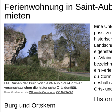
Ferienwohnung in Saint-Au
mieten
Eine Unt
passt zu
historisc
Landsch
eigenstä
et-Vilain
bezeichn
ein Ferie
du-Cormi
deshalb z
Die Ruinen der Burg von Saint-Aubin-du-Cormier
veranschaulichen die historische Ortsidentität.
Orts- un
Foto: Grahamec via
Wikimedia Commons
,
CC BY-SA 3.0
Histor
Burg und Ortskern