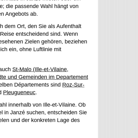
ge; die passende Wahl hängt von
en Angebots ab.
h dem Ort, den Sie als Aufenthalt
 Reise entscheidend sind. Wenn
esehenen Zielen gehören, beziehen
h ein, ohne Luftlinie mit
 auch
St-Malo (Ille-et-Vilaine,
dte und Gemeinden im Departement
selben Départements sind
Roz-Sur-
d
Pleugueneuc
.
hl innerhalb von Ille-et-Vilaine. Ob
el in Janzé suchen, entscheiden Sie
elen und der konkreten Lage des