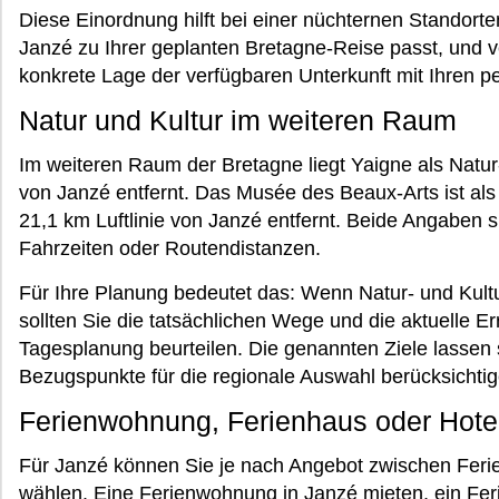
Diese Einordnung hilft bei einer nüchternen Standort
Janzé zu Ihrer geplanten Bretagne-Reise passt, und v
konkrete Lage der verfügbaren Unterkunft mit Ihren p
Natur und Kultur im weiteren Raum
Im weiteren Raum der Bretagne liegt Yaigne als Natur
von Janzé entfernt. Das Musée des Beaux-Arts ist al
21,1 km Luftlinie von Janzé entfernt. Beide Angaben si
Fahrzeiten oder Routendistanzen.
Für Ihre Planung bedeutet das: Wenn Natur- und Kultur
sollten Sie die tatsächlichen Wege und die aktuelle Er
Tagesplanung beurteilen. Die genannten Ziele lassen s
Bezugspunkte für die regionale Auswahl berücksichtig
Ferienwohnung, Ferienhaus oder Hotel
Für Janzé können Sie je nach Angebot zwischen Fer
wählen. Eine Ferienwohnung in Janzé mieten, ein Fer