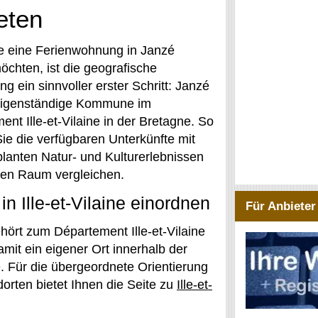
eten
 eine Ferienwohnung in Janzé
öchten, ist die geografische
g ein sinnvoller erster Schritt: Janzé
 eigenständige Kommune im
nt Ille-et-Vilaine in der Bretagne. So
ie die verfügbaren Unterkünfte mit
planten Natur- und Kulturerlebnissen
ren Raum vergleichen.
in Ille-et-Vilaine einordnen
Für Anbieter
hört zum Département Ille-et-Vilaine
amit ein eigener Ort innerhalb der
. Für die übergeordnete Orientierung
orten bietet Ihnen die Seite zu
Ille-et-