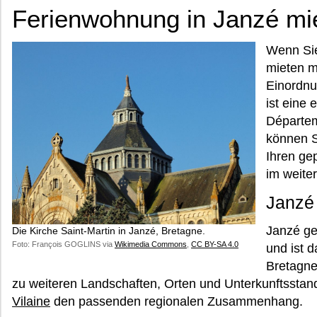
Ferienwohnung in Janzé mi
Wenn Sie
mieten m
Einordnun
ist eine
Départeme
können S
Ihren ge
im weite
Janzé 
Janzé ge
Die Kirche Saint-Martin in Janzé, Bretagne.
Foto: François GOGLINS via
Wikimedia Commons
,
CC BY-SA 4.0
und ist d
Bretagne
zu weiteren Landschaften, Orten und Unterkunftsstand
Vilaine
den passenden regionalen Zusammenhang.