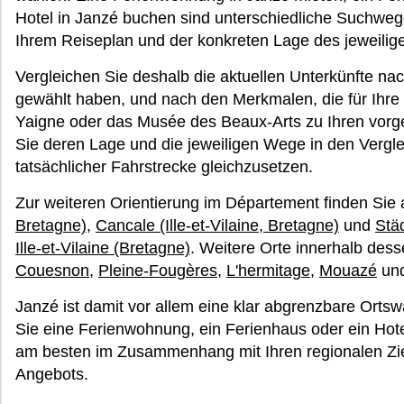
Hotel in Janzé buchen sind unterschiedliche Suchwe
Ihrem Reiseplan und der konkreten Lage des jeweilig
Vergleichen Sie deshalb die aktuellen Unterkünfte nac
gewählt haben, und nach den Merkmalen, die für Ihre
Yaigne oder das Musée des Beaux-Arts zu Ihren vorg
Sie deren Lage und die jeweiligen Wege in den Vergleic
tatsächlicher Fahrstrecke gleichzusetzen.
Zur weiteren Orientierung im Département finden Sie
Bretagne)
,
Cancale (Ille-et-Vilaine, Bretagne)
und
Stä
Ille-et-Vilaine (Bretagne)
. Weitere Orte innerhalb des
Couesnon
,
Pleine-Fougères
,
L'hermitage
,
Mouazé
un
Janzé ist damit vor allem eine klar abgrenzbare Ortswa
Sie eine Ferienwohnung, ein Ferienhaus oder ein Hot
am besten im Zusammenhang mit Ihren regionalen Zi
Angebots.