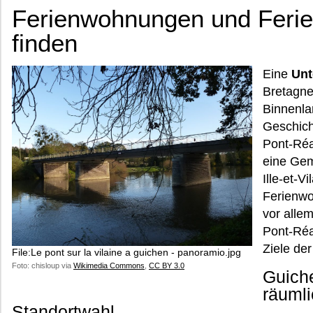
Ferienwohnungen und Ferie
finden
Eine
Unt
Bretagne
Binnenlan
Geschic
Pont-Réa
eine Gem
Ille-et-V
Ferienwo
vor allem
Pont-Réa
Ziele de
File:Le pont sur la vilaine a guichen - panoramio.jpg
Foto: chisloup via
Wikimedia Commons
,
CC BY 3.0
Guich
räumli
Standortwahl