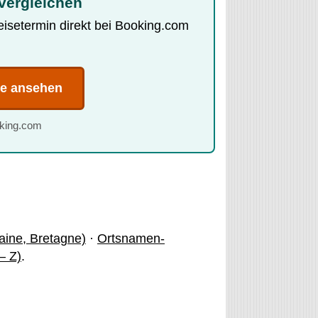
vergleichen
Reisetermin direkt bei Booking.com
te ansehen
oking.com
laine, Bretagne)
·
Ortsnamen-
 – Z)
.