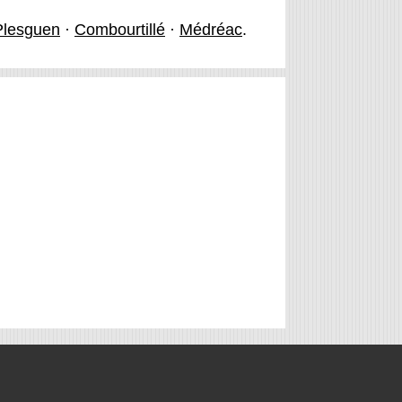
Plesguen
·
Combourtillé
·
Médréac
.