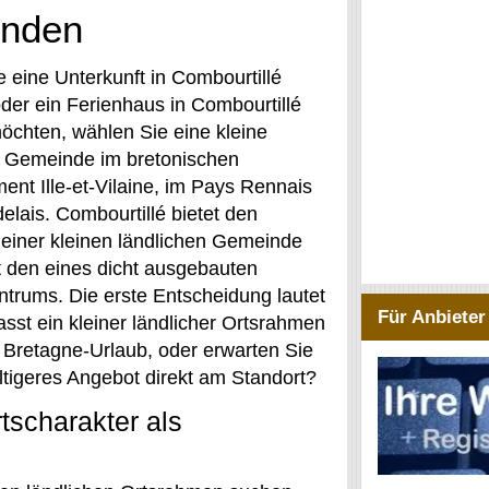
inden
 eine Unterkunft in Combourtillé
der ein Ferienhaus in Combourtillé
öchten, wählen Sie eine kleine
e Gemeinde im bretonischen
ent Ille-et-Vilaine, im Pays Rennais
elais. Combourtillé bietet den
iner kleinen ländlichen Gemeinde
t den eines dicht ausgebauten
ntrums. Die erste Entscheidung lautet
Für Anbieter
asst ein kleiner ländlicher Ortsrahmen
 Bretagne-Urlaub, oder erwarten Sie
ältigeres Angebot direkt am Standort?
tscharakter als