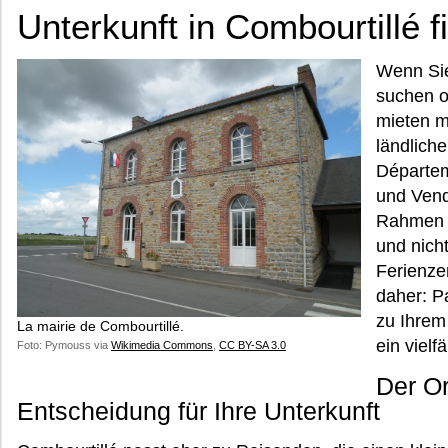
Unterkunft in Combourtillé f
Wenn Sie
suchen o
mieten m
ländlich
Départem
und Vend
Rahmen e
und nich
Ferienze
daher: P
zu Ihrem
La mairie de Combourtillé.
ein vielf
Foto: Pymouss via
Wikimedia Commons
,
CC BY-SA 3.0
Der Or
Entscheidung für Ihre Unterkunft