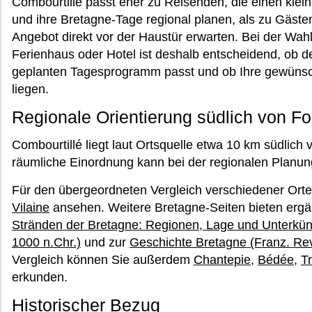
Combourtillé passt eher zu Reisenden, die einen kle
und ihre Bretagne-Tage regional planen, als zu Gästen,
Angebot direkt vor der Haustür erwarten. Bei der Wa
Ferienhaus oder Hotel ist deshalb entscheidend, ob de
geplanten Tagesprogramm passt und ob Ihre gewünsc
liegen.
Regionale Orientierung südlich von F
Combourtillé liegt laut Ortsquelle etwa 10 km südlic
räumliche Einordnung kann bei der regionalen Planung
Für den übergeordneten Vergleich verschiedener Ort
Vilaine
ansehen. Weitere Bretagne-Seiten bieten ergä
Stränden der Bretagne: Regionen, Lage und Unterkün
1000 n.Chr.)
und zur
Geschichte Bretagne (Franz. Revo
Vergleich können Sie außerdem
Chantepie
,
Bédée
,
T
erkunden.
Historischer Bezug