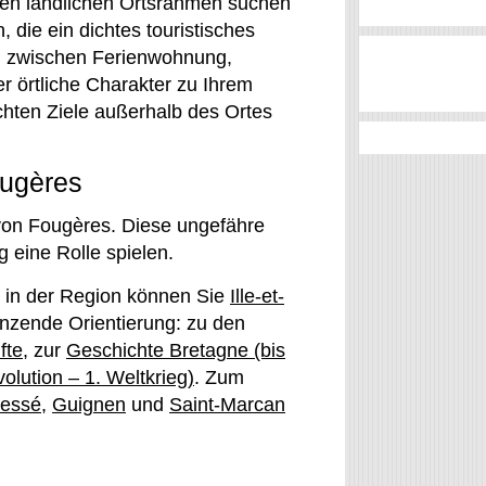
inen ländlichen Ortsrahmen suchen
 die ein dichtes touristisches
hl zwischen Ferienwohnung,
r örtliche Charakter zu Ihrem
hten Ziele außerhalb des Ortes
ougères
h von Fougères. Diese ungefähre
 eine Rolle spielen.
e in der Region können Sie
Ille-et-
nzende Orientierung: zu den
fte
, zur
Geschichte Bretagne (bis
lution – 1. Weltkrieg)
. Zum
ressé
,
Guignen
und
Saint-Marcan